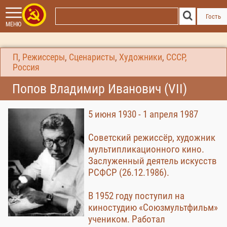
Гость
МЕНЮ
П
,
Режиссеры
,
Сценаристы
,
Художники
,
СССР,
Россия
Попов Владимир Иванович (VII)
5 июня 1930 - 1 апреля 1987
Советский режиссёр, художник
мультипликационного кино.
Заслуженный деятель искусств
РСФСР (26.12.1986).
В 1952 году поступил на
киностудию «Союзмультфильм»
учеником. Работал