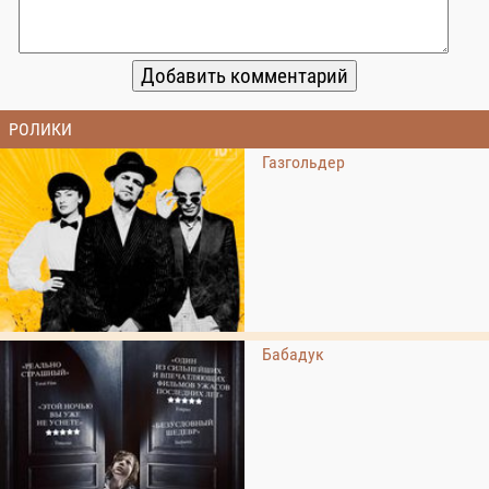
РОЛИКИ
Газгольдер
Бабадук