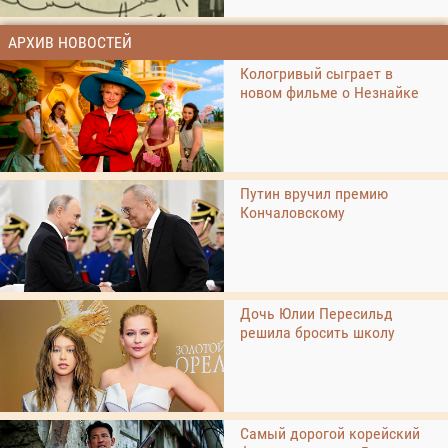
АРХИВ НОВОСТЕЙ
Кологривый сыграет в
новом фильме о Незнайке
Путин вручил премию
Кончаловскому
Дочь Юлии Пересильд
решила бросить школу
Самый дорогой корейский