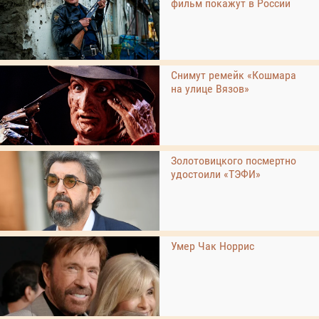
фильм покажут в России
Снимут ремейк «Кошмара
на улице Вязов»
Золотовицкого посмертно
удостоили «ТЭФИ»
Умер Чак Норрис