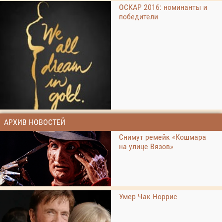
ОСКАР 2016: номинанты и
победители
АРХИВ НОВОСТЕЙ
Снимут ремейк «Кошмара
на улице Вязов»
Умер Чак Норрис