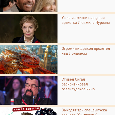
Ушла из жизни народная
артистка Людмила Чурсина
Огромный дракон пролетел
над Лондоном
Стивен Сигал
раскритиковал
голливудское кино
Выходят три спецвыпуска
сериала "Симпсоны"