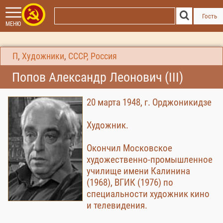
Гость
МЕНЮ
П
,
Художники
,
СССР, Россия
Попов Александр Леонович (III)
20 марта 1948, г. Орджоникидзе
Художник.
Окончил Московское
художественно-промышленное
училище имени Калинина
(1968), ВГИК (1976) по
специальности художник кино
и телевидения.