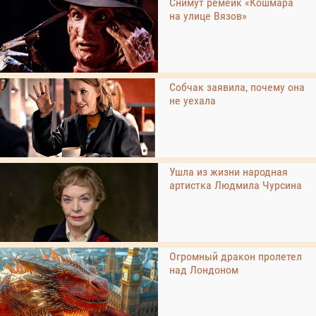
Снимут ремейк «Кошмара
на улице Вязов»
Собчак заявила, почему она
не уехала
Ушла из жизни народная
артистка Людмила Чурсина
Огромный дракон пролетел
над Лондоном