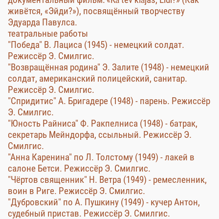
живётся, «Эйди?»), посвящённый творчеству
Эдуарда Павулса.
театральные работы
"Победа" В. Лациса (1945) - немецкий солдат.
Режиссёр Э. Смилгис.
"Возвращённая родина" Э. Залите (1948) - немецкий
солдат, американский полицейский, санитар.
Режиссёр Э. Смилгис.
"Спридитис" А. Бригадере (1948) - парень. Режиссёр
Э. Смилгис.
"Юность Райниса" Ф. Ракпелниса (1948) - батрак,
секретарь Мейндорфа, ссыльный. Режиссёр Э.
Смилгис.
"Анна Каренина" по Л. Толстому (1949) - лакей в
салоне Бетси. Режиссёр Э. Смилгис.
"Чёртов священник" Н. Ветра (1949) - ремесленник,
воин в Риге. Режиссёр Э. Смилгис.
"Дубровский" по А. Пушкину (1949) - кучер Антон,
судебный пристав. Режиссёр Э. Смилгис.