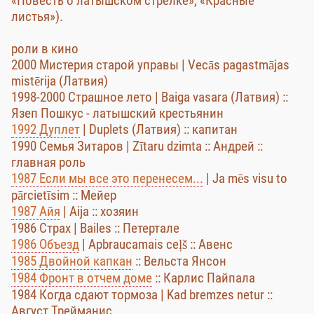
«Повесть о латышском стрелке», «Красные
листья»).
роли в кино
2000 Мистерия старой управы | Vecās pagastmājas
mistērija (Латвия)
1998-2000 Страшное лето | Baiga vasara (Латвия) ::
Язеп Пошкус - латышский крестьянин
1992 Дуплет
| Duplets (Латвия) :: капитан
1990 Семья Зитаров | Zītaru dzimta :: Андрей ::
главная роль
1987 Если мы все это перенесем...
| Ja mēs visu to
pārcietīsim :: Мейер
1987 Айя
| Aija :: хозяин
1986 Страх | Bailes :: Петертале
1986 Объезд
| Apbraucamais ceļš :: Авенс
1985 Двойной капкан
:: Вельста Янсон
1984 Фронт в отчем доме
:: Карлис Пайпала
1984 Когда сдают тормоза | Kad bremzes netur ::
Август Трейманис