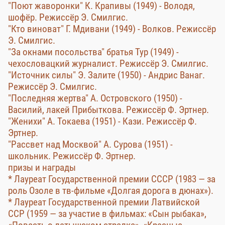
"Поют жаворонки" К. Крапивы (1949) - Володя,
шофёр. Режиссёр Э. Смилгис.
"Кто виноват" Г. Мдивани (1949) - Волков. Режиссёр
Э. Смилгис.
"За окнами посольства" братья Тур (1949) -
чехословацкий журналист. Режиссёр Э. Смилгис.
"Источник силы" Э. Залите (1950) - Андрис Ванаг.
Режиссёр Э. Смилгис.
"Последняя жертва" А. Островского (1950) -
Василий, лакей Прибыткова. Режиссёр Ф. Эртнер.
"Женихи" А. Токаева (1951) - Кази. Режиссёр Ф.
Эртнер.
"Рассвет над Москвой" А. Сурова (1951) -
школьник. Режиссёр Ф. Эртнер.
призы и награды
* Лауреат Государственной премии СССР (1983 — за
роль Озоле в тв-фильме «Долгая дорога в дюнах»).
* Лауреат Государственной премии Латвийской
ССР (1959 — за участие в фильмах: «Сын рыбака»,