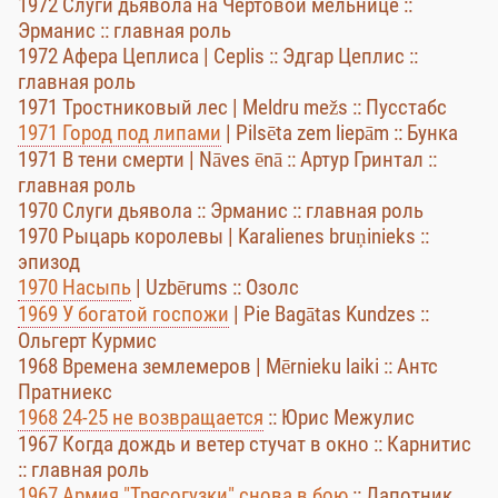
1972 Слуги дьявола на Чёртовой мельнице ::
Эрманис :: главная роль
1972 Афера Цеплиса | Ceplis :: Эдгар Цеплис ::
главная роль
1971 Тростниковый лес | Meldru mežs :: Пусстабс
1971 Город под липами
| Pilsēta zem liepām :: Бунка
1971 В тени смерти | Nāves ēnā :: Артур Гринтал ::
главная роль
1970 Слуги дьявола :: Эрманис :: главная роль
1970 Рыцарь королевы | Karalienes bruņinieks ::
эпизод
1970 Насыпь
| Uzbērums :: Озолс
1969 У богатой госпожи
| Pie Bagātas Kundzes ::
Ольгерт Курмис
1968 Времена землемеров | Mērnieku laiki :: Антс
Пратниекс
1968 24-25 не возвращается
:: Юрис Межулис
1967 Когда дождь и ветер стучат в окно :: Карнитис
:: главная роль
1967 Армия "Трясогузки" снова в бою
:: Лапотник