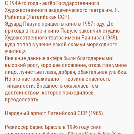
С 1949-го года - актёр Государственного
Художественного академического театра им. Я.
Райниса (Латвийская ССР).
Эдуард Павулс пришёл в кино в 1957 году. До
прихода в театр и кино Павулс закончил студию
Художественного театра имени Райниса (1949),
куда попал с ученической скамьи мореходного
училища.
Внешние данные актёра были благодарными:
высокий рост, хорошее сложение, открытое умное
лицо, лучистые глаза, добрая, обаятельная улыбка.
Но это настораживало — грозила опасность
типажности. Внешность оказалась тем
достоинством, которое приходилось
преодолевать.
Народный артист Латвийской ССР (1965).
Режиссёр Варис Брасла в 1996 году снял
документальный фильм: «Kā tev klājas, Eidi?» (Как