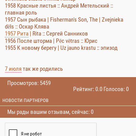
1958 Красные листья :: Андрей Метельский ::
главная роль
1957 Сын рыбака | Fisherman's Son, The | Zvejnieka
dēls :: Оскар Клява
1957 Рита
| Rita :: Сергей Санников
1956 После шторма | Pēc vētras :: Юрис
1955 К новому берегу | Uz jauno krastu :: эпизод
7 июля
так же родились
Просмотров: 5459
Рейтинг: 0.0 Голосов: 0
НОВОСТИ ПАРТНЕРОВ
Мы рады вашим отзывам, сейчас: 0