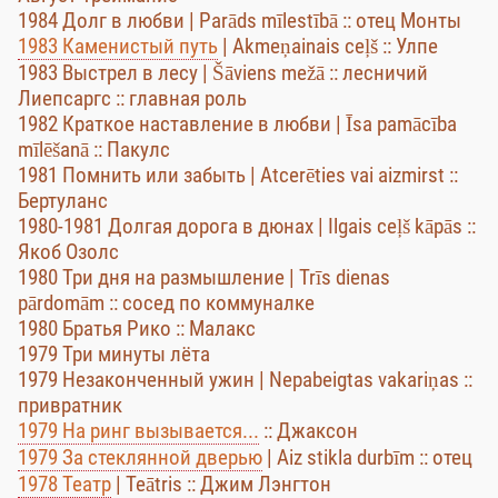
1984 Долг в любви | Parāds mīlestībā :: отец Монты
1983 Каменистый путь
| Akmeņainais ceļš :: Улпе
1983 Выстрел в лесу | Šāviens mežā :: лесничий
Лиепсаргс :: главная роль
1982 Краткое наставление в любви | Īsa pamācība
mīlēšanā :: Пакулс
1981 Помнить или забыть | Atcerēties vai aizmirst ::
Бертуланс
1980-1981 Долгая дорога в дюнах | Ilgais ceļš kāpās ::
Якоб Озолс
1980 Три дня на размышление | Trīs dienas
pārdomām :: сосед по коммуналке
1980 Братья Рико :: Малакс
1979 Три минуты лёта
1979 Незаконченный ужин | Nepabeigtas vakariņas ::
привратник
1979 На ринг вызывается...
:: Джаксон
1979 За стеклянной дверью
| Aiz stikla durbīm :: отец
1978 Театр
| Teātris :: Джим Лэнгтон