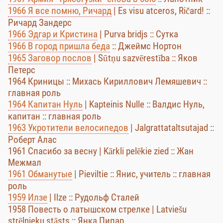
1966 Я все помню, Ричард
| Es visu atceros, Ričard! ::
Ричард Зандерс
1966 Эдгар и Кристина
| Purva bridjs :: Сутка
1966 В город пришла беда
:: Джеймс Нортон
1965 Заговор послов
| Sūtņu sazvērestība :: Яков
Петерс
1964 Криницы :: Михась Кириллович Лемяшевич ::
главная роль
1964 Капитан Нуль
| Kapteinis Nulle :: Валдис Нуль,
капитан :: главная роль
1963 Укротители велосипедов
| Jalgrattataltsutajad ::
Роберт Алас
1961 Спасибо за весну | Kārkli pelēkie zied :: Жан
Межмал
1961 Обманутые
| Pieviltie :: Янис, учитель :: главная
роль
1959 Илзе
| Ilze :: Рудольф Сталей
1958 Повесть о латышском стрелке | Latviešu
strēlnieku stāsts :: Янка Пипар