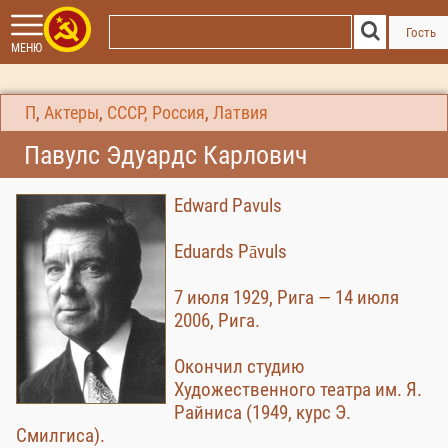
Гость
МЕНЮ
П
,
Актеры
,
СССР, Россия
,
Латвия
Павулс Эдуардс Карлович
Edward Pavuls
Eduards Pāvuls
7 июля 1929, Рига — 14 июля
2006, Рига.
Окончил студию
Художественного театра им. Я.
Райниса (1949, курс Э.
Смилгиса).