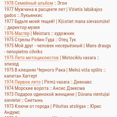
1978 Семейный альбом
:: Эгон
1977 Мужчина в расцвете лет | Vīrietis labākajos
gados :: Лукьянкис
1977 Будьте моей тещей! | Kļūstiet mana sievasmāte!
:: директор музея
1976 Мастер
| Meistars :: художник
1975 Стрелы Робин Гуда :: Отец Тук
1975 Мой друг - человек несерьёзный | Mans draugs
- nenopietns cilvēks
1975 Лето мотоциклистов
| Motociklu vasara ::
эпизод
1975 В клешнях Черного Рака | Melnā vēža spīlēs ::
капитан Хаггерт
1974 Первое лето
| Pirmā vasara :: Диенавс
1974 Морские ворота :: Ансис Дзиесма
1973 Подарок одинокой женщине | Dāvana vientuļai
sievietei :: Сиетынь
1973 Ключи от города | Pilsētas atslēgas :: Юрис
Андумс