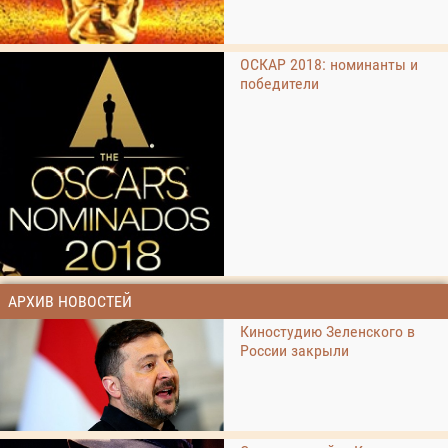
ОСКАР 2018: номинанты и
победители
АРХИВ НОВОСТЕЙ
Киностудию Зеленского в
России закрыли