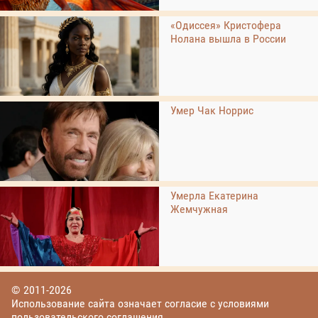
«Одиссея» Кристофера
Нолана вышла в России
Умер Чак Норрис
Умерла Екатерина
Жемчужная
© 2011-2026
Использование сайта означает согласие с условиями
пользовательского соглашения