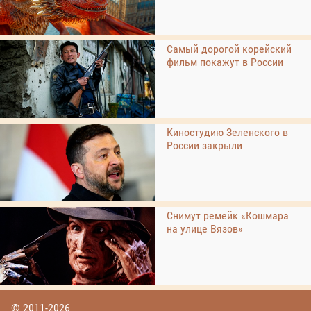
Самый дорогой корейский
фильм покажут в России
Киностудию Зеленского в
России закрыли
Снимут ремейк «Кошмара
на улице Вязов»
© 2011-2026