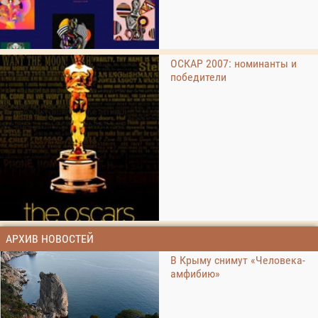
ОСКАР 2007: номинанты и
победители
АРХИВ НОВОСТЕЙ
В Крыму снимут «Человека-
амфибию»