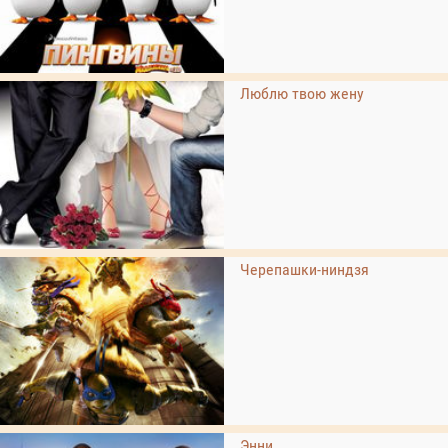
Люблю твою жену
Черепашки-ниндзя
Энни