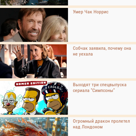
Умер Чак Норрис
Собчак заявила, почему она
не уехала
Выходят три спецвыпуска
сериала "Симпсоны"
Огромный дракон пролетел
над Лондоном