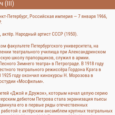
(III)
анкт-Петербург, Российская империя — 7 января 1966,
.
 актёр. Народный артист СССР (1950).
ом факультете Петербургского университета, на
лении театрального училища при Александринском
сскую школу прапорщиков, служил в армии.
«Лесного Зимнего театра» в Петрограде. В 1918 году
вестного театрального режиссёра Гордона Крэга в
 В 1925 году окончил кинокурсы Н. Морозова в
ностудии «Мосфильм».
детей «Джой и Дружок», которым начал целую серию
ерским дебютом Петрова стала экранизация пьесы
ыдвинула его в первые ряды отечественных
 работой с актёрским ансамблем крупных театральных