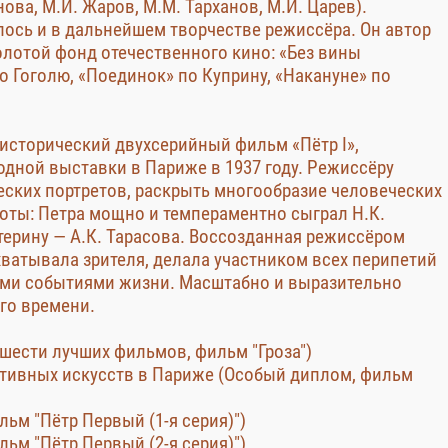
нова, М.И. Жаров, М.М. Тарханов, М.И. Царев).
лось и в дальнейшем творчестве режиссёра. Он автор
лотой фонд отечественного кино: «Без вины
 Гоголю, «Поединок» по Куприну, «Накануне» по
исторический двухсерийный фильм «Пётр I»,
ной выставки в Париже в 1937 году. Режиссёру
еских портретов, раскрыть многообразие человеческих
боты: Петра мощно и темпераментно сыграл Н.К.
ерину — А.К. Тарасова. Воссозданная режиссёром
ватывала зрителя, делала участником всех перипетий
ыми событиями жизни. Масштабно и выразительно
го времени.
 шести лучших фильмов, фильм "Гроза")
тивных искусств в Париже (Особый диплом, фильм
льм "Пётр Первый (1-я серия)")
льм "Пётр Первый (2-я серия)")