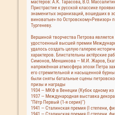
мастеров: А.К. Тарасова, В.О. Массалити
Пристрастие к русской классике прояви
знаменитых экранизаций, вошедших в зо
виноватые» по Островскому«Ревизор» по
Тургеневу.
Вершиной творчества Петрова является 
удостоенный высшей премии Международ
удалось создать целую галерею историч
характеров. Блистательны актёрские ра
Симонов, Меншикова — М.И. Жаров, Екат
напряжённая атмосфера эпохи Петра зах
его стремительной и насыщенной бурн
были сняты батальные сцены петровско
призы и награды
1934 — МКФ в Венеции (Кубок одному из
1937 — Международная выставка декора
"Пётр Первый (1-я серия)")
1941 — Сталинская премия (I степени, фи
1941 — Сталинская премия (I степени, фи