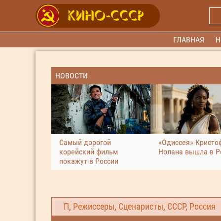
ГЛАВНАЯ
Н
НОВОСТИ
Самый дорогой
«Одиссея» Кристо
корейский фильм
Нолана вышла в Р
покажут в России
П
,
Режиссеры
,
Сценаристы
,
СССР, Россия