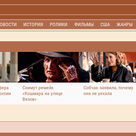
ОВОСТИ
ИСТОРИЯ
РОЛИКИ
ФИЛЬМЫ
США
ЖАНРЫ
фера
Снимут ремейк
Собчак заявила, почему
оссии
«Кошмара на улице
она не уехала
Вязов»