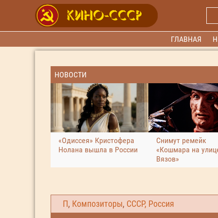
ГЛАВНАЯ
Н
НОВОСТИ
«Одиссея» Кристофера
Снимут ремейк
Нолана вышла в России
«Кошмара на улиц
Вязов»
П
,
Композиторы
,
СССР, Россия