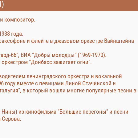
I)
и композитор.
938 года.
а саксофоне и флейте в джазовом оркестре Вайнштейна
ард-66", ВИА "Добры молодцы" (1969-1970).
оркестром "Донбасс зажигает огни".
оводителем ленинградского оркестра и вокальной
996 году вместе с певицами Линой Стачинской и
альгия", в который вошли многие популярные песни в
ня Нины) из кинофильма "Большие перегоны" и песни
а Серова.