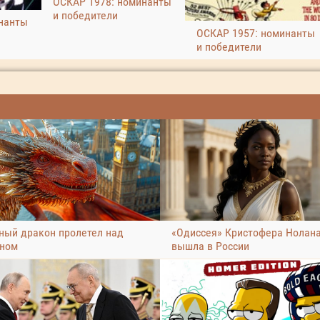
ОСКАР 1978: номинанты
и победители
нанты
ОСКАР 1957: номинанты
и победители
ный дракон пролетел над
«Одиссея» Кристофера Нолан
ном
вышла в России