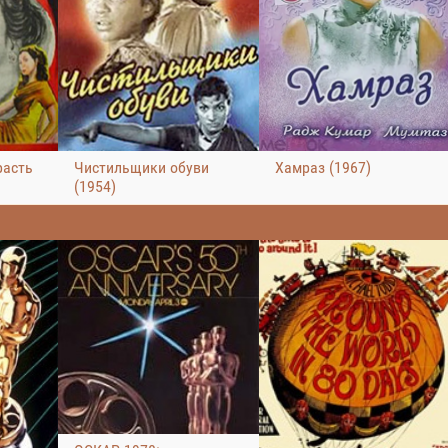
расть
Чистильщики обуви
Хамраз (1967)
(1954)