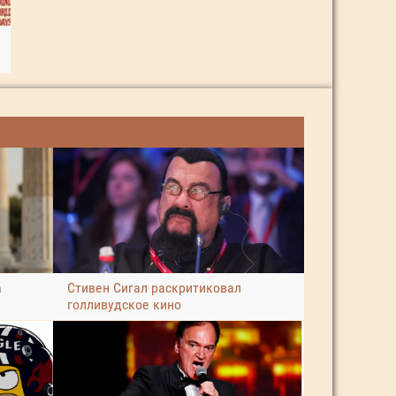
а
Стивен Сигал раскритиковал
голливудское кино