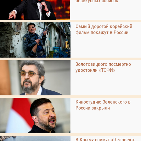
безвкусных сосисок
Самый дорогой корейский
фильм покажут в России
Золотовицкого посмертно
удостоили «ТЭФИ»
Киностудию Зеленского в
России закрыли
В Крыму снимут «Человека-