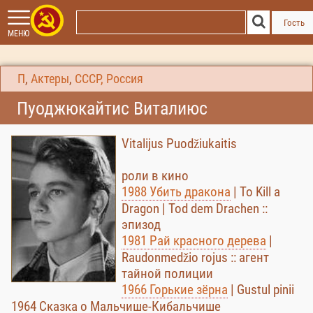
Гость
МЕНЮ
П
,
Актеры
,
СССР, Россия
Пуоджюкайтис Виталиюс
Vitalijus Puodžiukaitis
роли в кино
1988 Убить дракона
| To Kill a
Dragon | Tod dem Drachen ::
эпизод
1981 Рай красного дерева
|
Raudonmedžio rojus :: агент
тайной полиции
1966 Горькие зёрна
| Gustul pinii
1964 Сказка о Мальчише-Кибальчише