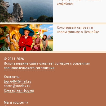
амфибию»
Кологривый сыграет в
новом фильме о Незнайке
© 2011-2026
Использование сайта означает согласие с условиями
пользовательского соглашения
Контакты
top_6464@mail.ru
cacca@yandex.ru
Контактная форма
Мы в соц сетях