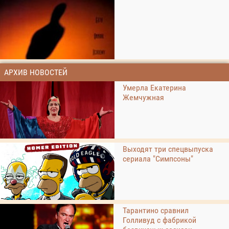
АРХИВ НОВОСТЕЙ
Умерла Екатерина
Жемчужная
Выходят три спецвыпуска
сериала "Симпсоны"
Тарантино сравнил
Голливуд с фабрикой