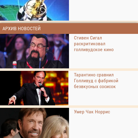
АРХИВ НОВОСТЕЙ
Стивен Сигал
раскритиковал
голливудское кино
Тарантино сравнил
Голливуд с фабрикой
безвкусных сосисок
Умер Чак Норрис