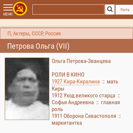
Гость
МЕНЮ
П
,
Актеры
,
СССР, Россия
Петрова Ольга (VII)
Ольга Петрова-Званцева
РОЛИ В КИНО
1927 Кира-Киралина
:: мать
Киры
1912 Уход великого старца ::
Софья Андреевна :: главная
роль
1911 Оборона Севастополя ::
маркитантка