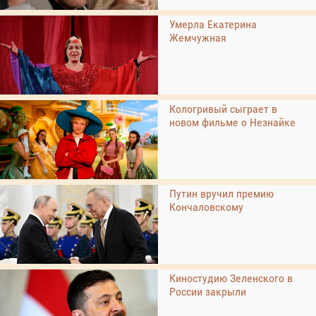
Умерла Екатерина
Жемчужная
Кологривый сыграет в
новом фильме о Незнайке
Путин вручил премию
Кончаловскому
Киностудию Зеленского в
России закрыли