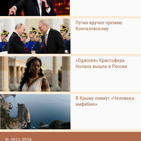
Путин вручил премию
Кончаловскому
«Одиссея» Кристофера
Нолана вышла в России
В Крыму снимут «Человека-
амфибию»
© 2011-2026