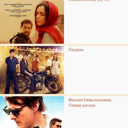
Пацаны
Миссия Невыполнима:
Племя изгоев