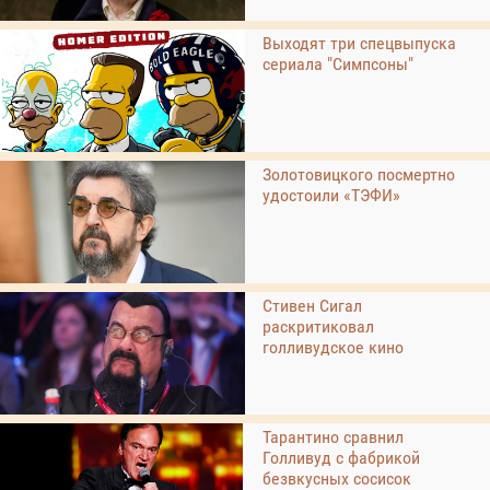
Выходят три спецвыпуска
сериала "Симпсоны"
Золотовицкого посмертно
удостоили «ТЭФИ»
Стивен Сигал
раскритиковал
голливудское кино
Тарантино сравнил
Голливуд с фабрикой
безвкусных сосисок