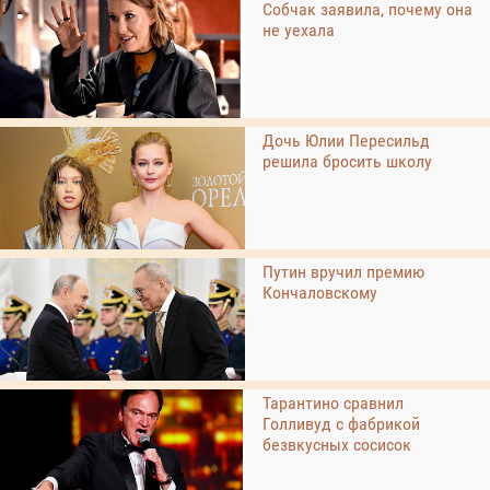
Собчак заявила, почему она
не уехала
Дочь Юлии Пересильд
решила бросить школу
Путин вручил премию
Кончаловскому
Тарантино сравнил
Голливуд с фабрикой
безвкусных сосисок