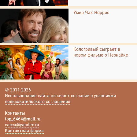
Умер Чак Норрис
Кологривый сыграет в
новом фильме о Незнайке
© 2011-2026
Использование сайта означает согласие с условиями
пользовательского соглашения
Контакты
top_6464@mail.ru
cacca@yandex.ru
Контактная форма