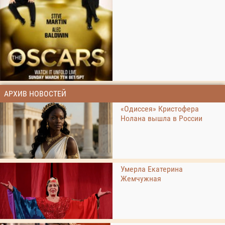
АРХИВ НОВОСТЕЙ
«Одиссея» Кристофера
Нолана вышла в России
Умерла Екатерина
Жемчужная