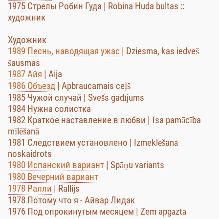
1975 Стрелы Робин Гуда | Robina Huda bultas ::
художник
Художник
1989 Песнь, наводящая ужас
| Dziesma, kas iedveš
šausmas
1987 Айя
| Aija
1986 Объезд
| Apbraucamais ceļš
1985 Чужой случай | Svešs gadījums
1984 Нужна солистка
1982 Краткое наставление в любви | Īsa pamācība
mīlēšanā
1981 Следствием установлено | Izmeklēšanā
noskaidrots
1980 Испанский вариант
| Spāņu variants
1980 Вечерний вариант
1978 Ралли
| Rallijs
1978 Потому что я - Айвар Лидак
1976 Под опрокинутым месяцем | Zem apgāztā