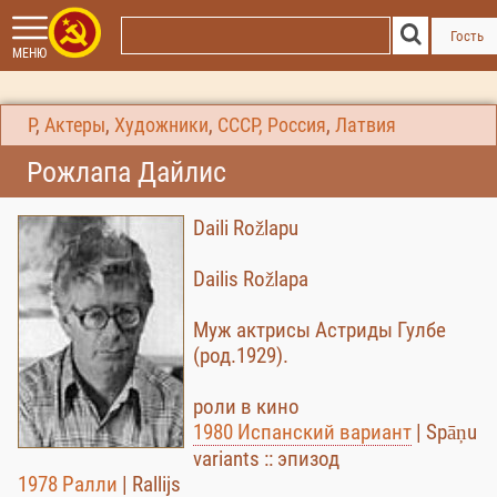
Гость
МЕНЮ
Р
,
Актеры
,
Художники
,
СССР, Россия
,
Латвия
Рожлапа Дайлис
Daili Rožlapu
Dailis Rožlapa
Муж актрисы Астриды Гулбе
(род.1929).
роли в кино
1980 Испанский вариант
| Spāņu
variants :: эпизод
1978 Ралли
| Rallijs