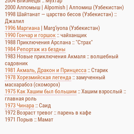
2004 Близнецы :: Мухтар
2000 Алпомыш | Alpomish | Алпомиш (Узбекистан)
1998 Шайтанат — царство бесов (Узбекистан) ::
Джалил
1996 Маргиана
| Marg'iyona (Узбекистан)
1990 Гончар и горшок
:: чайханщик
1988 Приключения Арслана :: "Страх"
1984 Репортаж из бездны
1983 Новые приключения Акмаля :: волшебный
садовник
1981 Акмаль, Дракон и Принцесса
:: Старик
1978 Хорезмийская легенда
:: замученный
масхарабоз (скоморох)
1975 Как Хашим был большим
:: Хашим взрослый ::
главная роль
1973 Чинара
:: Саид
1972 Возраст тревог :: парень в кафе
1971 Порыв :: Мамат