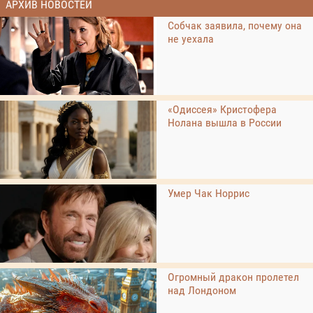
АРХИВ НОВОСТЕЙ
Собчак заявила, почему она
не уехала
«Одиссея» Кристофера
Нолана вышла в России
Умер Чак Норрис
Огромный дракон пролетел
над Лондоном