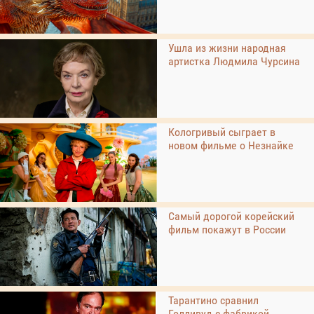
Ушла из жизни народная
артистка Людмила Чурсина
Кологривый сыграет в
новом фильме о Незнайке
Самый дорогой корейский
фильм покажут в России
Тарантино сравнил
Голливуд с фабрикой