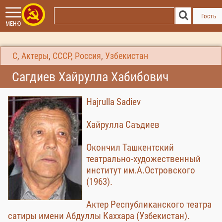
Гость
МЕНЮ
С
,
Актеры
,
СССР, Россия
,
Узбекистан
Сагдиев Хайрулла Хабибович
Hajrulla Sadiev
Хайрулла Саъдиев
Окончил Ташкентский
театрально-художественный
институт им.А.Островского
(1963).
Актер Республиканского театра
сатиры имени Абдуллы Каххара (Узбекистан).