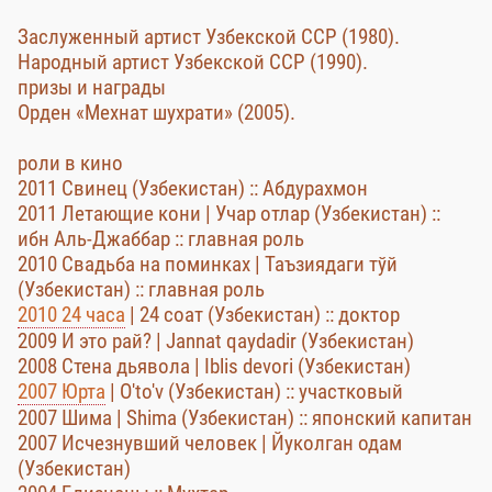
Заслуженный артист Узбекской ССР (1980).
Народный артист Узбекской ССР (1990).
призы и награды
Орден «Мехнат шухрати» (2005).
роли в кино
2011 Свинец (Узбекистан) :: Абдурахмон
2011 Летающие кони | Учар отлар (Узбекистан) ::
ибн Аль-Джаббар :: главная роль
2010 Свадьба на поминках | Таъзиядаги тўй
(Узбекистан) :: главная роль
2010 24 часа
| 24 соат (Узбекистан) :: доктор
2009 И это рай? | Jannat qaydadir (Узбекистан)
2008 Стена дьявола | Iblis devori (Узбекистан)
2007 Юрта
| O'to'v (Узбекистан) :: участковый
2007 Шима | Shima (Узбекистан) :: японский капитан
2007 Исчезнувший человек | Йуколган одам
(Узбекистан)