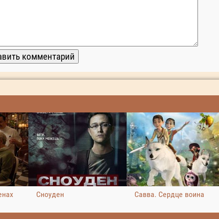
енах
Сноуден
Савва. Сердце воина