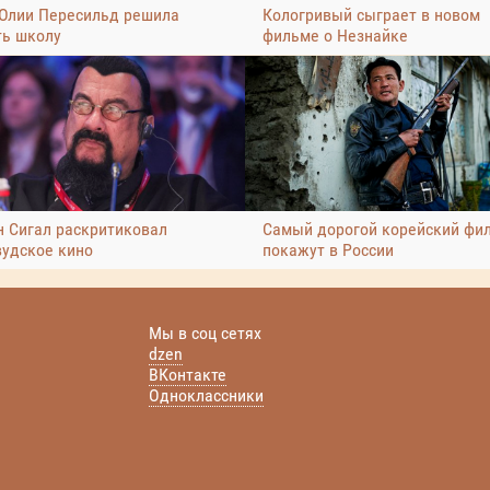
Юлии Пересильд решила
Кологривый сыграет в новом
ть школу
фильме о Незнайке
н Сигал раскритиковал
Самый дорогой корейский фи
вудское кино
покажут в России
Мы в соц сетях
dzen
ВКонтакте
Одноклассники