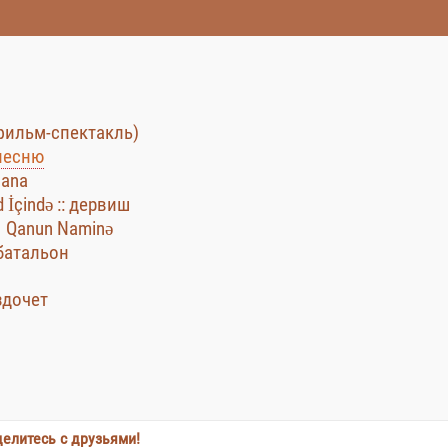
фильм-спектакль)
песню
nana
d İçində :: дервиш
| Qanun Naminə
батальон
ездочет
елитесь с друзьями!