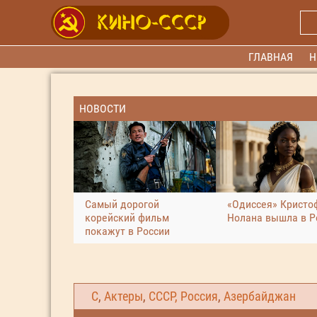
ГЛАВНАЯ
Н
НОВОСТИ
Самый дорогой
«Одиссея» Кристо
корейский фильм
Нолана вышла в Р
покажут в России
С
,
Актеры
,
СССР, Россия
,
Азербайджан