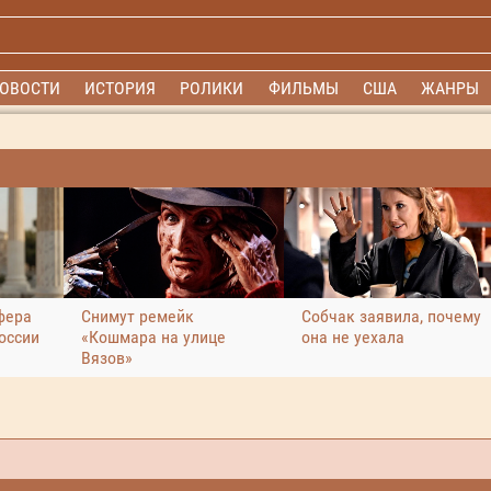
ОВОСТИ
ИСТОРИЯ
РОЛИКИ
ФИЛЬМЫ
США
ЖАНРЫ
фера
Снимут ремейк
Собчак заявила, почему
оссии
«Кошмара на улице
она не уехала
Вязов»