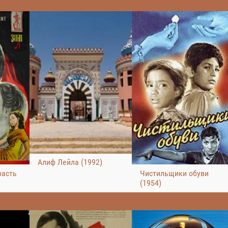
Алиф Лейла (1992)
расть
Чистильщики обуви
(1954)