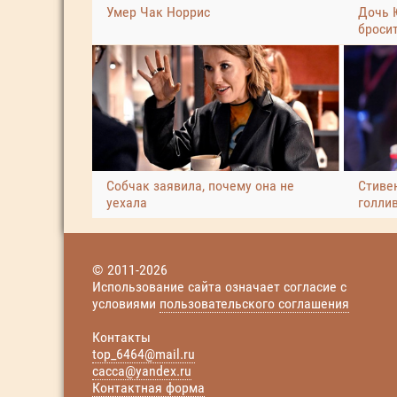
Умер Чак Норрис
Дочь 
броси
Собчак заявила, почему она не
Стиве
уехала
голли
© 2011-2026
Использование сайта означает согласие с
условиями
пользовательского соглашения
Контакты
top_6464@mail.ru
cacca@yandex.ru
Контактная форма