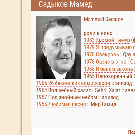
Садыков Мамед
Məmməd Sadıqov
роли в кино
1983 Хромой Тимур
(
1979 Я придумываю 
1978 Свекровь
| Qayı
1978 Оазис в огне
| O
1968 Именем закона
1965 Непокоренный 
1965 26 бакинских комиссаров
:: эпизод
1964 Волшебный халат | Sehrli Xalat :: зв
1957 Под знойным небом :: эпизод
1955 Любимая песня
:: Мир Гамид
Под