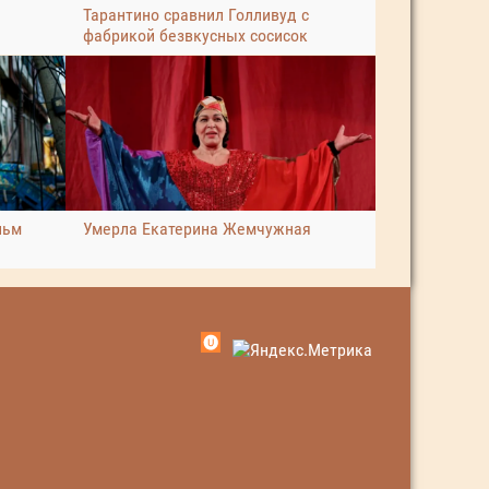
Тарантино сравнил Голливуд с
фабрикой безвкусных сосисок
льм
Умерла Екатерина Жемчужная