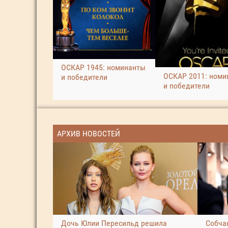
ОСКАР 1945: номинанты
ОСКАР 2011: номи
и победители
и победители
АРХИВ НОВОСТЕЙ
Дочь Юлии Пересильд решила
Собчак