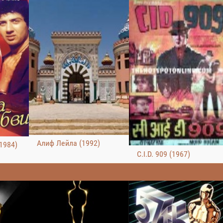
Алиф Лейла (1992)
1984)
C.I.D. 909 (1967)