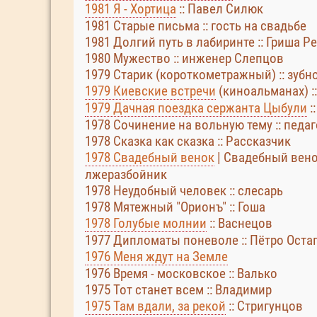
1981 Я - Хортица
:: Павел Силюк
1981 Старые письма :: гость на свадьбе
1981 Долгий путь в лабиринте :: Гриша Р
1980 Мужество :: инженер Слепцов
1979 Старик (короткометражный) :: зубн
1979 Киевские встречи
(киноальманах) :
1979 Дачная поездка сержанта Цыбули
:
1978 Сочинение на вольную тему :: педаг
1978 Сказка как сказка :: Рассказчик
1978 Свадебный венок
| Свадебный вено
лжеразбойник
1978 Неудобный человек :: слесарь
1978 Мятежный "Орионъ" :: Гоша
1978 Голубые молнии
:: Васнецов
1977 Дипломаты поневоле :: Пётро Оста
1976 Меня ждут на Земле
1976 Время - московское :: Валько
1975 Тот станет всем :: Владимир
1975 Там вдали, за рекой
:: Стригунцов