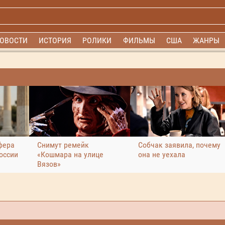
ОВОСТИ
ИСТОРИЯ
РОЛИКИ
ФИЛЬМЫ
США
ЖАНРЫ
фера
Снимут ремейк
Собчак заявила, почему
оссии
«Кошмара на улице
она не уехала
Вязов»