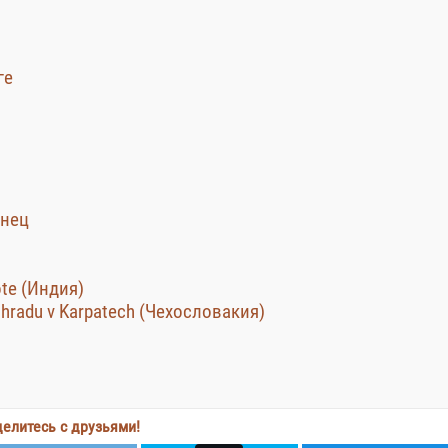
ге
инец
ote (Индия)
 hradu v Karpatech (Чехословакия)
елитесь с друзьями!