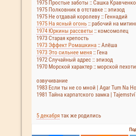
1975 Простые заботы :: Сашка Кравченко
1975 Полковник в отставке :: эпизод
1975 Не отдавай королеву :: Геннадий
1975 На ясный огонь
:: рабочий на митин
1974 Юркины рассветы
:: комсомолец
1973 Старая крепость
1973 Эффект Ромашкина
:: Алёша
1973 Это сильнее меня
:: Гена
1972 Случайный адрес :: эпизод
1970 Морской характер :: морской пехот
озвучивание
1983 Если ты не со мной | Agar Tum Na H
1981 Тайна карпатского замка | Tajemství
5 декабря
так же родились
Под