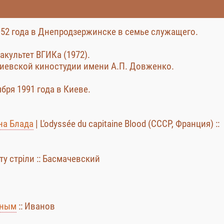
952 года в Днепродзержинске в семье служащего.
акультет ВГИКа (1972).
 Киевской киностудии имени А.П. Довженко.
бря 1991 года в Киеве.
на Блада
| L'odyssée du capitaine Blood (СССР, Франция) ::
ту стрiли :: Басмачевский
жным
:: Иванов