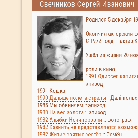
Свечников Сергей Иванович
Родился 5 декабря 1
Окончил актёрский ф
С 1972 года — актёр
Ушёл из жизни 20 ноя
роли в кино
1991 Одиссея капита
эпизод
1991 Кошка
1990 Дальше полёта стрелы
| Далi польо
1985 Мы обвиняем :: эпизод
1983 На вес золота
:: эпизод
1982 Улыбки Нечипоровки
:: фотограф
1982 Казнить не представляется возмо
1982 Житие святых сестёр
:: Семён