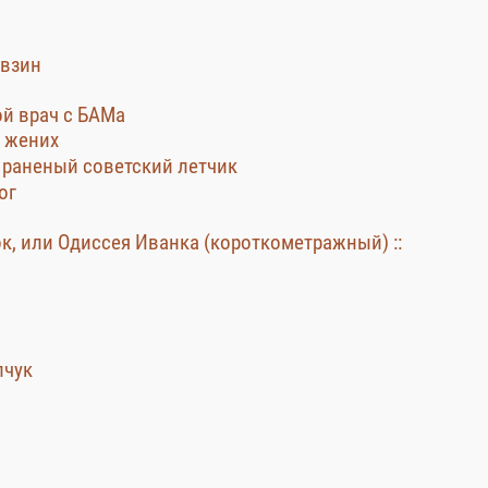
евзин
ой врач с БАМа
: жених
: раненый советский летчик
ог
к, или Одиссея Иванка (короткометражный) ::
пчук