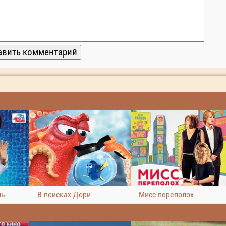
нь
В поисках Дори
Мисс переполох