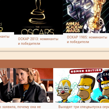
нанты
ОСКАР 1985: номинанты
ОСКАР 2013: номинанты
и победители
и победители
 заявила, почему она не
Выходят три спецвыпуска сер