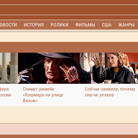
ОВОСТИ
ИСТОРИЯ
РОЛИКИ
ФИЛЬМЫ
США
ЖАНРЫ
фера
Снимут ремейк
Собчак заявила, почему
оссии
«Кошмара на улице
она не уехала
Вязов»