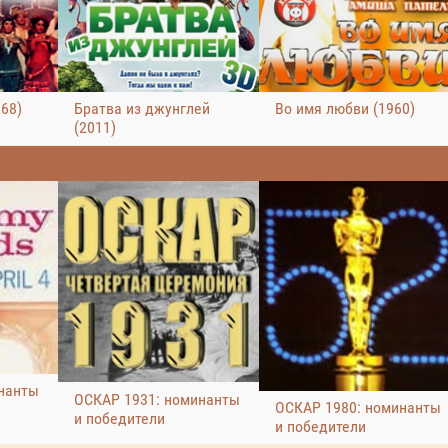
68)
Братва из джунглей
Во имя любви (1960)
(2011)
нанты
ОСКАР 1931: номинанты
ОСКАР 1980: номинанты
и победители
и победители