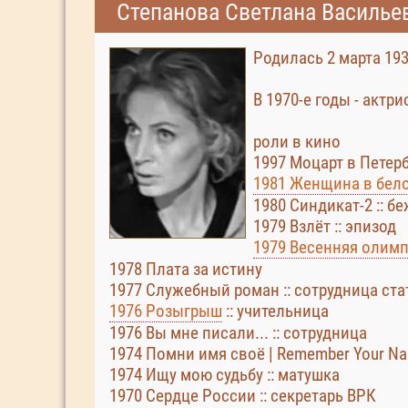
Степанова Светлана Василье
Родилась 2 марта 193
В 1970-е годы - актр
роли в кино
1997 Моцарт в Петер
1981 Женщина в бел
1980 Синдикат-2 :: б
1979 Взлёт :: эпизод
1979 Весенняя олимп
1978 Плата за истину
1977 Служебный роман :: сотрудница ст
1976 Розыгрыш
:: учительница
1976 Вы мне писали... :: сотрудница
1974 Помни имя своё | Remember Your Name
1974 Ищу мою судьбу :: матушка
1970 Сердце России :: секретарь ВРК