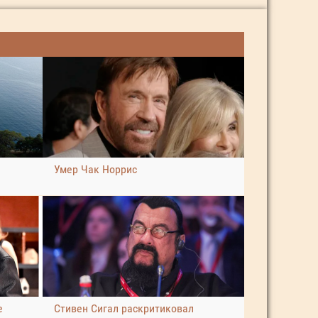
Умер Чак Норрис
е
Стивен Сигал раскритиковал