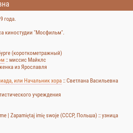
вна
9 года.
иса киностудии "Мосфильм".
бурге (короткометражный)
ом
:: миссис Майклс
еженка из Ярославля
иада, или Начальник хора
:: Светлана Васильевна
атистического учреждения
 | Zapamiętaj imię swoje (СССР, Польша) :: узница