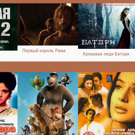
Первый король Рима
Кровавая леди Батори