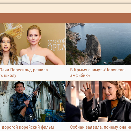
Юлии Пересильд решила
В Крыму снимут «Человека-
ть школу
амфибию»
 дорогой корейский фильм
Собчак заявила, почему она н