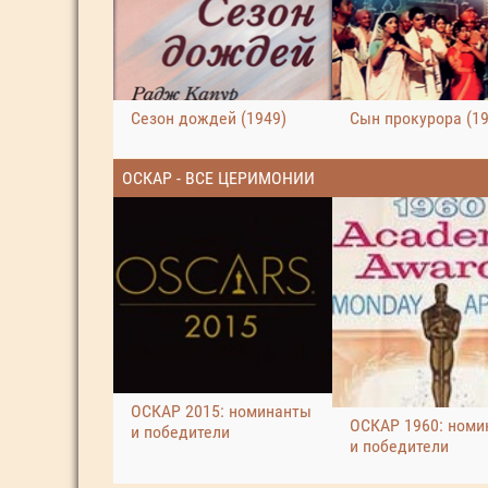
Сезон дождей (1949)
Сын прокурора (19
ОСКАР - ВСЕ ЦЕРИМОНИИ
ОСКАР 2015: номинанты
ОСКАР 1960: номи
и победители
и победители