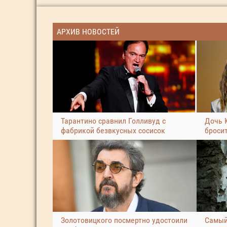
АРХИВ НОВОСТЕЙ
Тарантино сравнил Голливуд с
Дочь 
фабрикой безвкусных сосисок
броси
Золотовицкого посмертно удостоили
Самый