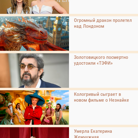
Огромный дракон пролетел
над Лондоном
Золотовицкого посмертно
удостоили «ТЭФИ»
Кологривый сыграет в
новом фильме о Незнайке
Умерла Екатерина
Жемчужная