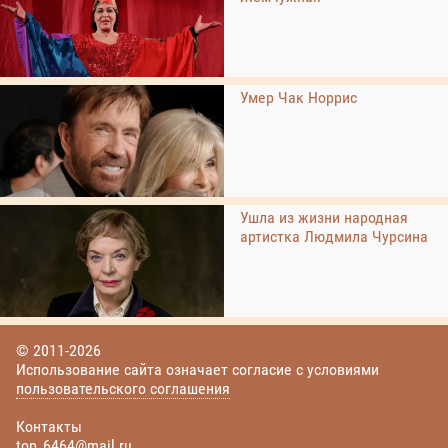
Умер Чак Норрис
Ушла из жизни народная
артистка Людмила Чурсина
© 2011-2026
Использование сайта означает согласие с условиями
пользовательского соглашения
Контакты
top_6464@mail.ru