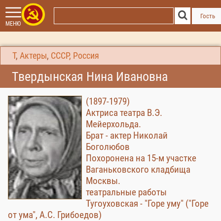
Гость
МЕНЮ
Т
,
Актеры
,
СССР, Россия
Твердынская Нина Ивановна
(1897-1979)
Актриса театра В.Э.
Мейерхольда.
Брат - актер Николай
Боголюбов
Похоронена на 15-м участке
Ваганьковского кладбища
Москвы.
театральные работы
Тугоуховская - "Горе уму" ("Горе
от ума", А.С. Грибоедов)