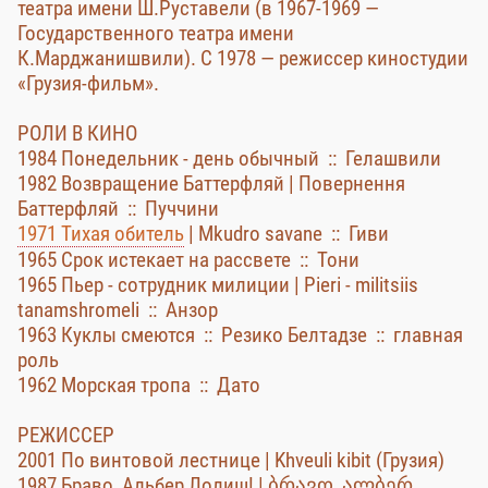
театра имени Ш.Руставели (в 1967-1969 —
Государственного театра имени
К.Марджанишвили). С 1978 — режиссер киностудии
«Грузия-фильм».
РОЛИ В КИНО
1984 Понедельник - день обычный :: Гелашвили
1982 Возвращение Баттерфляй | Повернення
Баттерфляй :: Пуччини
1971 Тихая обитель
| Mkudro savane :: Гиви
1965 Срок истекает на рассвете :: Тони
1965 Пьер - сотрудник милиции | Pieri - militsiis
tanamshromeli :: Анзор
1963 Куклы смеются :: Резико Белтадзе :: главная
роль
1962 Морская тропа :: Дато
РЕЖИССЕР
2001 По винтовой лестнице | Khveuli kibit (Грузия)
1987 Браво, Альбер Лолиш! | ბრავო, ალბერ