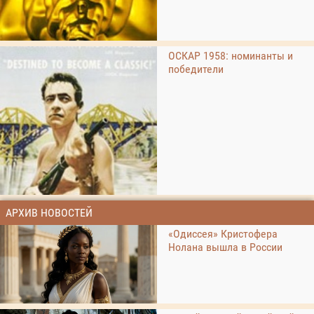
ОСКАР 1958: номинанты и
победители
АРХИВ НОВОСТЕЙ
«Одиссея» Кристофера
Нолана вышла в России