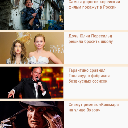
Самый дорогой корейский
фильм покажут в России
Дочь Юлии Пересильд
решила бросить школу
Тарантино сравнил
Голливуд с фабрикой
безвкусных сосисок
Снимут ремейк «Кошмара
на улице Вязов»