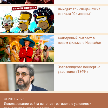
Выходят три спецвыпуска
сериала "Симпсоны"
Кологривый сыграет в
новом фильме о Незнайке
Золотовицкого посмертно
удостоили «ТЭФИ»
© 2011-2026
Использование сайта означает согласие с условиями