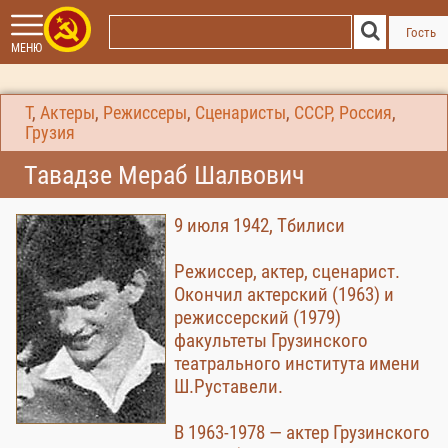
Гость
МЕНЮ
Т
,
Актеры
,
Режиссеры
,
Сценаристы
,
СССР, Россия
,
Грузия
Тавадзе Мераб Шалвович
9 июля 1942, Тбилиси
Режиссер, актер, сценарист.
Окончил актерский (1963) и
режиссерский (1979)
факультеты Грузинского
театрального института имени
Ш.Руставели.
В 1963-1978 — актер Грузинского