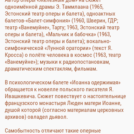
одноимённой драмы Э. Таммлаана (1965,
Эстонский театр оперы и балета), одноактных
балетов-«Балет-симфония» (1960, Шверин, ГДР;
театр «Ванемуйне», Тарту; 1963, Эстонский театр
оперы и балета), «Мальчик и бабочка» (1963,
Эстонский театр оперы и балета); вокально-
симфонической «Лунной оратории» (текст Я.
Кросса) о полёте человека в космос (1963, театр
«Ванемуйне»); музыки к радиопостановкам,
драматическим спектаклям, фильмам.
В психологическом балете «Иоанна одержимая»
обращается к новелле польского писателя Я.
Ивашкевича. Сюжет повествует о настоятельнице
французского монастыря Люден матери Иоанне,
душой которой (согласно материалам церковных
архивов) овладел дьявол.
Самобытность отличают такие оперные