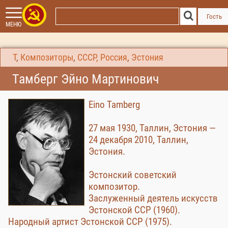
Гость
МЕНЮ
Т
,
Композиторы
,
СССР, Россия
,
Эстония
Тамберг Эйно Мартинович
Eino Tamberg
27 мая 1930, Таллин, Эстония —
24 декабря 2010, Таллин,
Эстония.
Эстонский советский
композитор.
Заслуженный деятель искусств
Эстонской ССР (1960).
Народный артист Эстонской ССР (1975).