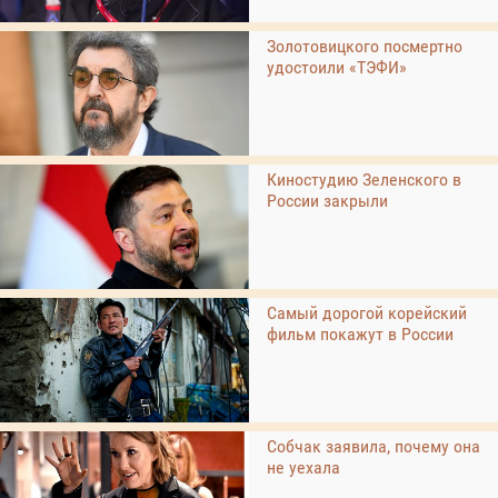
Золотовицкого посмертно
удостоили «ТЭФИ»
Киностудию Зеленского в
России закрыли
Самый дорогой корейский
фильм покажут в России
Собчак заявила, почему она
не уехала