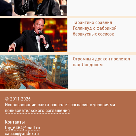
Тарантино сравнил
Голливуд с фабрикой
безвкусных сосисок
Огромный дракон пролетел
над Лондоном
© 2011-2026
Использование сайта означает согласие с условиями
пользовательского соглашения
Контакты
top_6464@mail.ru
cacca@yandex.ru