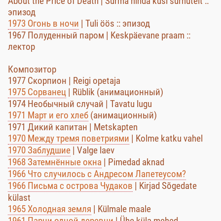
About the Price of Death | Surma hinda küsi surnutelt ::
эпизод
1973 Огонь в ночи
| Tuli öös :: эпизод
1967 Полуденный паром | Keskpäevane praam ::
лектор
Композитор
1977 Скорпион | Reigi opetaja
1975 Сорванец
| Rüblik (анимационный)
1974 Необычный случай | Tavatu lugu
1971 Март и его хлеб
(анимационный)
1971 Дикий капитан | Metskapten
1970 Между тремя поветриями
| Kolme katku vahel
1970 Заблудшие
| Valge laev
1968 Затемнённые окна
| Pimedad aknad
1966 Что случилось с Андресом Лапетеусом?
1966 Письма с острова Чудаков
| Kirjad Sõgedate
külast
1965 Холодная земля
| Külmale maale
1961 Парни одной деревни
| Ühe küla mehed