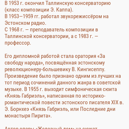
В 1953 г. окончил Таллинскую консерваторию
(класс композиции Э. Каппа).
В 1953—1959 гг. работал звукорежиссёром на
Эстонском радио.
С 1968 г. — преподаватель композиции в
Таллинской консерватории, а с 1983 г. —
профессор.
Его дипломной работой стала оратория «За
свободу народа», посвящённая эстонскому
революционеру-большевику В. Кингисеппу.
Произведение было признано одним из лучших на
тот период сочинений данного жанра в советской
музыке. В 1955 г. выходит симфоническая сюита
«Князь Габриэль», написанная по историко-
романтической повести эстонского писателя XIX в.
Э. Борнхеэ «Князь Габриэль, или Последние дни
монастыря Пирита».
Автор оперы «Железный дом» на сюжет