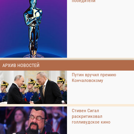
победители
АРХИВ НОВОСТЕЙ
Путин вручил премию
Кончаловскому
Стивен Сигал
раскритиковал
голливудское кино