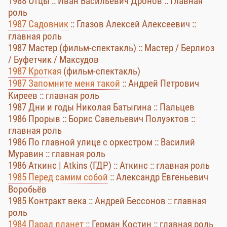
1988 Отцы :: Иван Васильевич Дронов :: главная
роль
1987 Садовник
:: Глазов Алексей Алексеевич ::
главная роль
1987 Мастер (фильм-спектакль) :: Мастер / Берлиоз
/ Буфетчик / Максудов
1987 Кроткая
(фильм-спектакль)
1987 Запомните меня такой
:: Андрей Петрович
Киреев :: главная роль
1987 Дни и годы Николая Батыгина :: Пальцев
1986 Прорыв :: Борис Савельевич Полуэктов ::
главная роль
1986 По главной улице с оркестром :: Василий
Муравин :: главная роль
1986 Аткинс | Atkins (ГДР) :: Аткинс :: главная роль
1985 Перед самим собой
:: Александр Евгеньевич
Воробьёв
1985 Контракт века :: Андрей Бессонов :: главная
роль
1984 Парад планет
:: Герман Костин :: главная роль