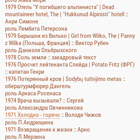
1979 Отель "У погибшего альпиниста" | Dead
mountaineer hotel, The | "Hukkunud Alpinisti" hotell ::
Анри Симоне
роль Лембита Петерсона
1979 Барышни из Вилько | Girl from Wilko, The | Panny
z Wilka (Польша, Франция) :: Виктор Рубен
роль Даниэля Ольбрыхского
1978 Соль земли :: закадровый текст
1976 Просчет лейтенанта Слейда | Potato Fritz (ФРГ)
:: капитан Генри
1976 Потерянный кров | Sodybų tuštėjimo metas ::
оберштурмфюрер Дангель
роль Арнаса Росенаса
1974 Врача вызывали? :: Сергей
роль Александра Овчинникова
1971 Холодно - горячо
:: Володя Чижов
роль П.Андрюшина
1971 Возвращение к жизни :: Арно
роль Л.Мерзина