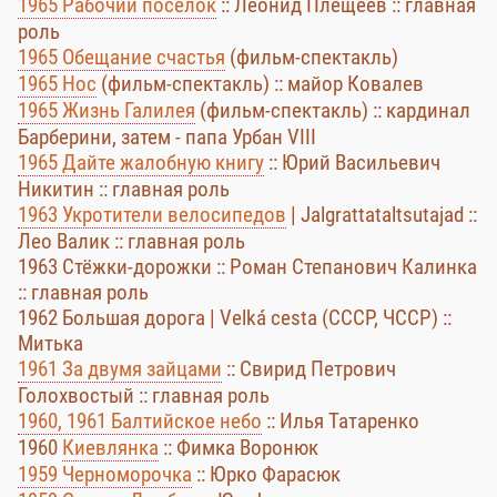
1965 Рабочий поселок
:: Леонид Плещеев :: главная
роль
1965 Обещание счастья
(фильм-спектакль)
1965 Нос
(фильм-спектакль) :: майор Ковалев
1965 Жизнь Галилея
(фильм-спектакль) :: кардинал
Барберини, затем - папа Урбан VIII
1965 Дайте жалобную книгу
:: Юрий Васильевич
Никитин :: главная роль
1963 Укротители велосипедов
| Jalgrattataltsutajad ::
Лео Валик :: главная роль
1963 Стёжки-дорожки :: Роман Степанович Калинка
:: главная роль
1962 Большая дорога | Velká cesta (СССР, ЧССР) ::
Митька
1961 За двумя зайцами
:: Свирид Петрович
Голохвостый :: главная роль
1960, 1961 Балтийское небо
:: Илья Татаренко
1960
Киевлянка
:: Фимка Воронюк
1959 Черноморочка
:: Юрко Фарасюк