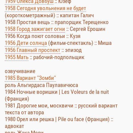
1959 Олекса Довбуш
:: Юзеф
1958 Сегодня увольнения не будет
(короткометражный) :: капитан Галич
1958 Простая вещь :: прапорщик Терещенко
1958 Город зажигает огни
:: Сергей Ерошин
1956 Когда поют соловьи :: Кузя
1956 Дети солнца
(фильм-спектакль) :: Миша
1956 Главный проспект
:: эпизод
1955 Мать
:: рабочий-подпольщик
озвучивание
1985 Вариант "Зомби"
роль Альгирдаса Паулавичюса
1984 Ночные воришки | Les Voleurs de la nuit
(Франция)
1981 Дорогие мои, москвичи :: русский вариант
текста от автора
1980 Орел или решка | Pile ou face (Франция) ::
адвокат
роль Жака Мори