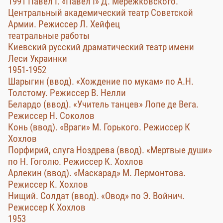
1991 Павел I. «Павел I» Д. Мережковского.
Центральный академический театр Советской
Армии. Режиссер Л. Хейфец
театральные работы
Киевский русский драматический театр имени
Леси Украинки
1951-1952
Шарыгин (ввод). «Хождение по мукам» по А.Н.
Толстому. Режиссер В. Нелли
Белардо (ввод). «Учитель танцев» Лопе де Вега.
Режиссер Н. Соколов
Конь (ввод). «Враги» М. Горького. Режиссер К
Хохлов
Порфирий, слуга Ноздрева (ввод). «Мертвые души»
по Н. Гоголю. Режиссер К. Хохлов
Арлекин (ввод). «Маскарад» М. Лермонтова.
Режиссер К. Хохлов
Нищий. Солдат (ввод). «Овод» по Э. Войнич.
Режиссер К Хохлов
1953