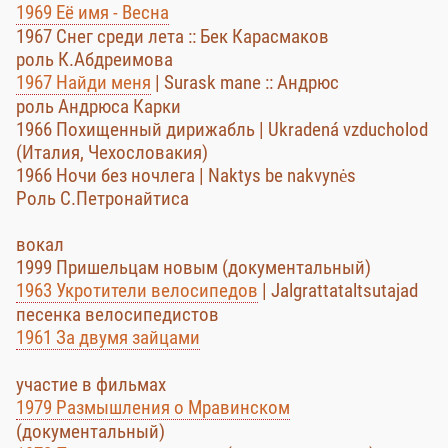
1969 Её имя - Весна
1967 Снег среди лета :: Бек Карасмаков
роль К.Абдреимова
1967 Найди меня
| Surask mane :: Андрюс
роль Андрюса Карки
1966 Похищенный дирижабль | Ukradená vzducholod
(Италия, Чехословакия)
1966 Ночи без ночлега | Naktys be nakvynės
Роль С.Петронайтиса
вокал
1999 Пришельцам новым (документальный)
1963 Укротители велосипедов
| Jalgrattataltsutajad
песенка велосипедистов
1961 За двумя зайцами
участие в фильмах
1979 Размышления о Мравинском
(документальный)