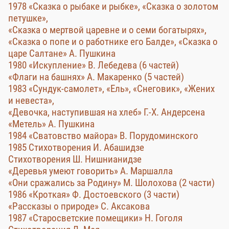
1978 «Сказка о рыбаке и рыбке», «Сказка о золотом
петушке»,
«Сказка о мертвой царевне и о семи богатырях»,
«Сказка о попе и о работнике его Балде», «Сказка о
царе Салтане» А. Пушкина
1980 «Искупление» В. Лебедева (6 частей)
«Флаги на башнях» А. Макаренко (5 частей)
1983 «Сундук-самолет», «Ель», «Снеговик», «Жених
и невеста»,
«Девочка, наступившая на хлеб» Г.-Х. Андерсена
«Метель» А. Пушкина
1984 «Сватовство майора» В. Порудоминского
1985 Стихотворения И. Абашидзе
Стихотворения Ш. Нишнианидзе
«Деревья умеют говорить» А. Маршалла
«Они сражались за Родину» М. Шолохова (2 части)
1986 «Кроткая» Ф. Достоевского (3 части)
«Рассказы о природе» С. Аксакова
1987 «Старосветские помещики» Н. Гоголя