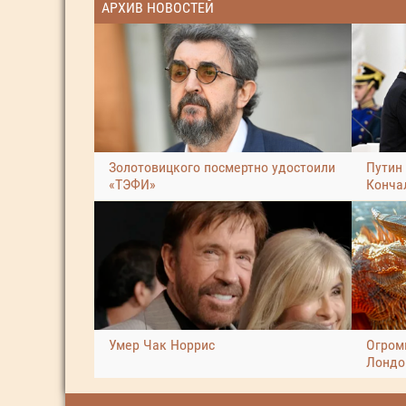
АРХИВ НОВОСТЕЙ
Золотовицкого посмертно удостоили
Путин
«ТЭФИ»
Конча
Умер Чак Норрис
Огром
Лондо