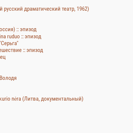
й русский драматический театр, 1962)
оссия) :: эпизод
na ruduo :: эпизод
"Серьга"
шествие :: эпизод
мец
 Володя
, kurio nėra (Литва, документальный)