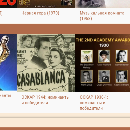
5)
Чёрная гора (1970)
Музыкальная комната
(1958)
нанты
ОСКАР 1944: номинанты
ОСКАР 1930-1:
и победители
номинанты и
победители