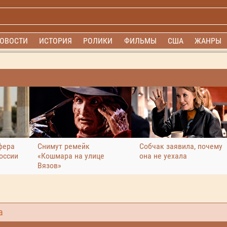
ОВОСТИ
ИСТОРИЯ
РОЛИКИ
ФИЛЬМЫ
США
ЖАНРЫ
фера
Снимут ремейк
Собчак заявила, почему
оссии
«Кошмара на улице
она не уехала
Вязов»
а