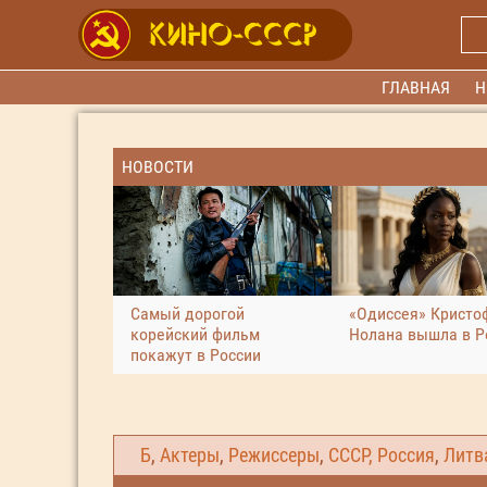
ГЛАВНАЯ
Н
НОВОСТИ
Самый дорогой
«Одиссея» Кристо
корейский фильм
Нолана вышла в Р
покажут в России
Б
,
Актеры
,
Режиссеры
,
СССР, Россия
,
Литв