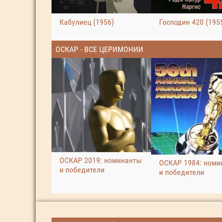
Кабулиец (1956)
Господин 420 (195
ОСКАР - ВСЕ ЦЕРИМОНИИ
ОСКАР 2019: номинанты
ОСКАР 1984: номи
и победители
и победители