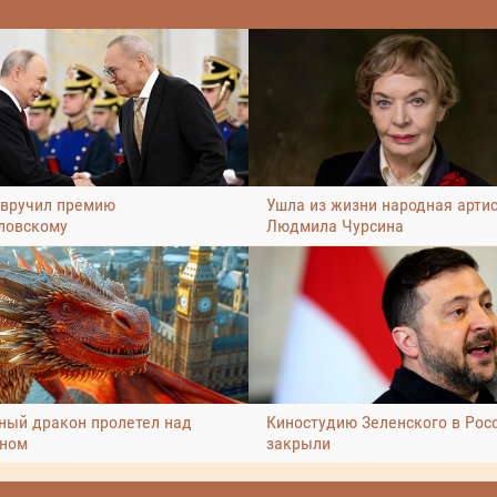
 вручил премию
Ушла из жизни народная арти
ловскому
Людмила Чурсина
ный дракон пролетел над
Киностудию Зеленского в Рос
ном
закрыли