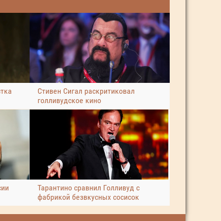
стка
Стивен Сигал раскритиковал
голливудское кино
сии
Тарантино сравнил Голливуд с
фабрикой безвкусных сосисок