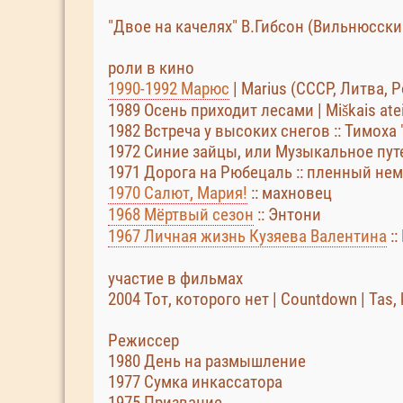
"Двое на качелях" В.Гибсон (Вильнюсски
роли в кино
1990-1992 Марюс
| Marius (СССР, Литва, Р
1989 Осень приходит лесами | Miškais atei
1982 Встреча у высоких снегов :: Тимоха 
1972 Синие зайцы, или Музыкальное путе
1971 Дорога на Рюбецаль :: пленный не
1970 Салют, Мария!
:: махновец
1968 Мёртвый сезон
:: Энтони
1967 Личная жизнь Кузяева Валентина
::
участие в фильмах
2004 Тот, которого нет | Countdown | Tas
Режиссер
1980 День на размышление
1977 Сумка инкассатора
1975 Призвание