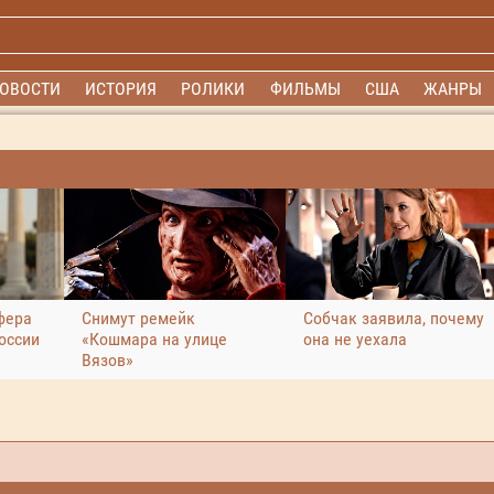
ОВОСТИ
ИСТОРИЯ
РОЛИКИ
ФИЛЬМЫ
США
ЖАНРЫ
фера
Снимут ремейк
Собчак заявила, почему
оссии
«Кошмара на улице
она не уехала
Вязов»