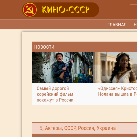
ГЛАВНАЯ
Н
НОВОСТИ
Самый дорогой
«Одиссея» Кристо
корейский фильм
Нолана вышла в Р
покажут в России
Б
,
Актеры
,
СССР, Россия
,
Украина