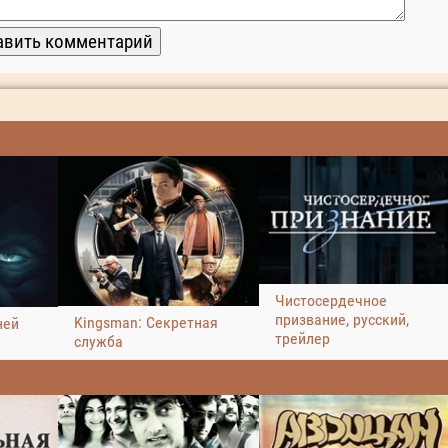
Чистосердечное
призвание, русский,
Kingsman: Секретная
ней
трейлер
служба