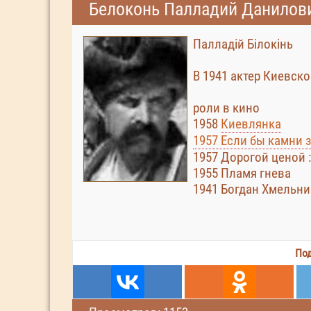
Белоконь Палладий Данилов
Палладій Білокінь
В 1941 актер Киевско
роли в кино
1958
Киевлянка
1957 Если бы камни з
1957 Дорогой ценой :
1955 Пламя гнева
1941 Богдан Хмельни
Под