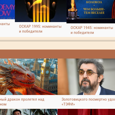
нанты
ОСКАР 1995: номинанты
ОСКАР 1945: номинанты
и победители
и победители
ный дракон пролетел над
Золотовицкого посмертно удо
ном
«ТЭФИ»