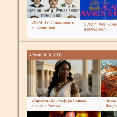
ОСКАР 1947: номинанты
ОСКАР 1968: номи
и победители
и победители
АРХИВ НОВОСТЕЙ
«Одиссея» Кристофера Нолана
Огром
вышла в России
Лондо