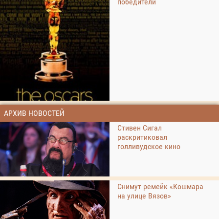
победители
АРХИВ НОВОСТЕЙ
Стивен Сигал
раскритиковал
голливудское кино
Снимут ремейк «Кошмара
на улице Вязов»