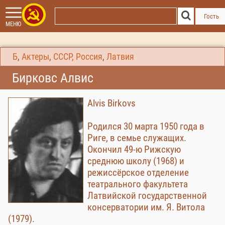
Гость
МЕНЮ
Б
,
Актеры
,
СССР, Россия
,
Латвия
Бирковс Алвис
Alvis Birkovs
Родился 30 марта 1950 года в
Риге, в семье служащих.
Окончил 49-ю Рижскую
среднюю школу (1968) и
режиссёрское отделение
театрального факультета
Латвийской государственной
консерватории им. Я. Витола
(1979).