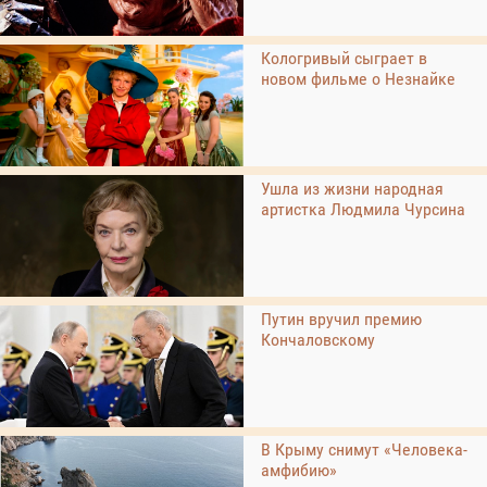
Кологривый сыграет в
новом фильме о Незнайке
Ушла из жизни народная
артистка Людмила Чурсина
Путин вручил премию
Кончаловскому
В Крыму снимут «Человека-
амфибию»