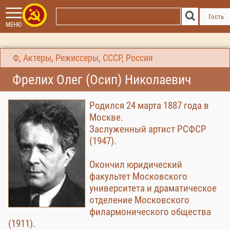
Гость
МЕНЮ
Ф
,
Актеры
,
Режиссеры
,
СССР, Россия
Фрелих Олег (Осип) Николаевич
Родился 24 марта 1887 года в
Москве.
Заслуженный артист РСФСР
(1947).
Окончил юридический
факультет Московского
университета и драматическое
отделение Московского
филармонического общества
(1911).