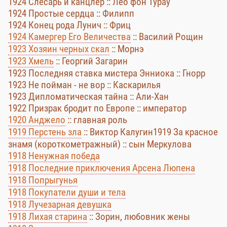
1924 Слесарь и канцлер :: Лео фон Турау
1924 Простые сердца :: Филипп
1924 Конец рода Лунич :: Фриц
1924 Камергер Его Величества
:: Василий Рощин
1923 Хозяин черных скал
:: Морнэ
1923 Хмель
:: Георгий Загарин
1923 Последняя ставка мистера Энниока :: Гнорр
1923 Не пойман - не вор :: Каскарилья
1923 Дипломатическая тайна :: Али-Хан
1922 Призрак бродит по Европе :: император
1920 Анджело
:: главная роль
1919 Перстень зла
:: Виктор Калугин
1919 За красное
знамя (короткометражный) :: сын Меркулова
1918 Ненужная победа
1918 Последние приключения Арсена Люпена
1918 Попрыгунья
1918 Покупатели души и тела
1918 Лучезарная девушка
1918 Лихая старина
:: Зорин, любовник жены