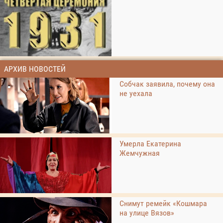
АРХИВ НОВОСТЕЙ
Собчак заявила, почему она
не уехала
Умерла Екатерина
Жемчужная
Снимут ремейк «Кошмара
на улице Вязов»