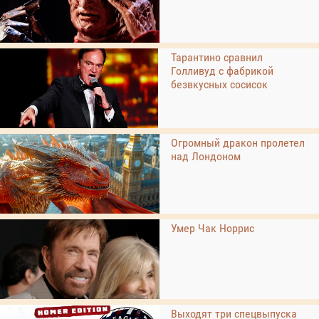
Тарантино сравнил
Голливуд с фабрикой
безвкусных сосисок
Огромный дракон пролетел
над Лондоном
Умер Чак Норрис
Выходят три спецвыпуска