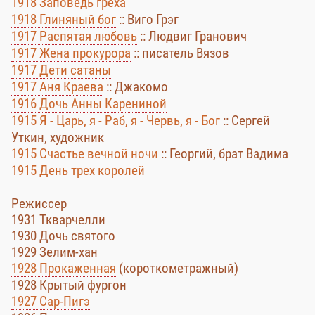
1918 Заповедь греха
1918 Глиняный бог
:: Виго Грэг
1917 Распятая любовь
:: Людвиг Гранович
1917 Жена прокурора
:: писатель Вязов
1917 Дети сатаны
1917 Аня Краева
:: Джакомо
1916 Дочь Анны Карениной
1915 Я - Царь, я - Раб, я - Червь, я - Бог
:: Сергей
Уткин, художник
1915 Счастье вечной ночи
:: Георгий, брат Вадима
1915 День трех королей
Режиссер
1931 Ткварчелли
1930 Дочь святого
1929 Зелим-хан
1928 Прокаженная
(короткометражный)
1928 Крытый фургон
1927 Сар-Пигэ