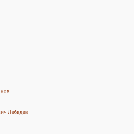
н
анов
евич Лебедев