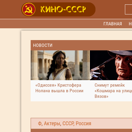
ГЛАВНАЯ
Н
НОВОСТИ
«Одиссея» Кристофера
Снимут ремейк
Нолана вышла в России
«Кошмара на улиц
Вязов»
Ф
,
Актеры
,
СССР, Россия