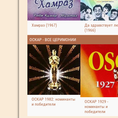
Хамраз (1967)
Да здравствует л
(1966)
ОСКАР - ВСЕ ЦЕРИМОНИИ
ОСКАР 1982: номинанты
ОСКАР 1929 -
и победители
номинанты и
победители