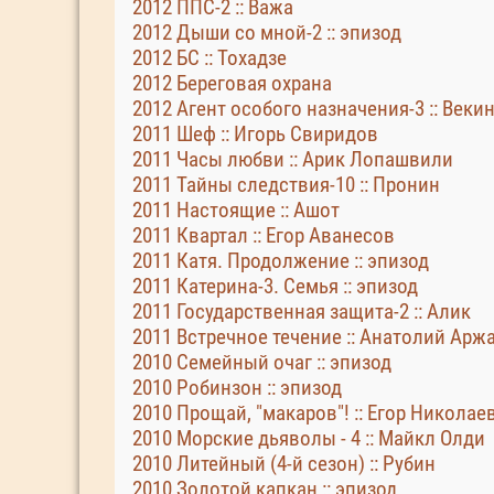
2012 ППС-2 :: Важа
2012 Дыши со мной-2 :: эпизод
2012 БС :: Тохадзе
2012 Береговая охрана
2012 Агент особого назначения-3 :: Веки
2011 Шеф :: Игорь Свиридов
2011 Часы любви :: Арик Лопашвили
2011 Тайны следствия-10 :: Пронин
2011 Настоящие :: Ашот
2011 Квартал :: Егор Аванесов
2011 Катя. Продолжение :: эпизод
2011 Катерина-3. Семья :: эпизод
2011 Государственная защита-2 :: Алик
2011 Встречное течение :: Анатолий Арж
2010 Семейный очаг :: эпизод
2010 Робинзон :: эпизод
2010 Прощай, "макаров"! :: Егор Никола
2010 Морские дьяволы - 4 :: Майкл Олди
2010 Литейный (4-й сезон) :: Рубин
2010 Золотой капкан :: эпизод