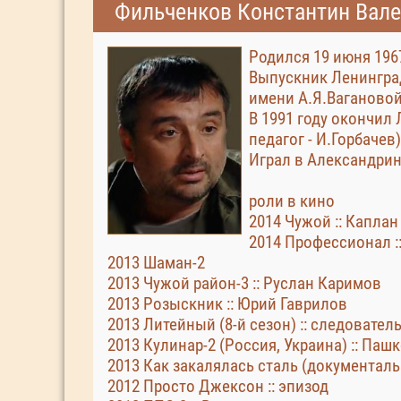
Фильченков Константин Вал
Родился 19 июня 1967
Выпускник Ленингра
имени А.Я.Вагановой
В 1991 году окончил
педагог - И.Горбачев)
Играл в Александринс
роли в кино
2014 Чужой :: Каплан
2014 Профессионал :
2013 Шаман-2
2013 Чужой район-3 :: Руслан Каримов
2013 Розыскник :: Юрий Гаврилов
2013 Литейный (8-й сезон) :: следовател
2013 Кулинар-2 (Россия, Украина) :: Паш
2013 Как закалялась сталь (документал
2012 Просто Джексон :: эпизод