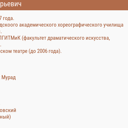
ерьевич
 года.
дскоого академического хореографического училища
.
 ЛГИТМиК (факультет драматического искусства,
.
ком театре (до 2006 года).
: Мурад
ь
ковский
ьный)