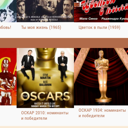
юбовь!
Ты моя жизнь (1965)
Цветок в пыли (1959)
ОСКАР 1934: номинанты
ОСКАР 2010: номинанты
и победители
и победители