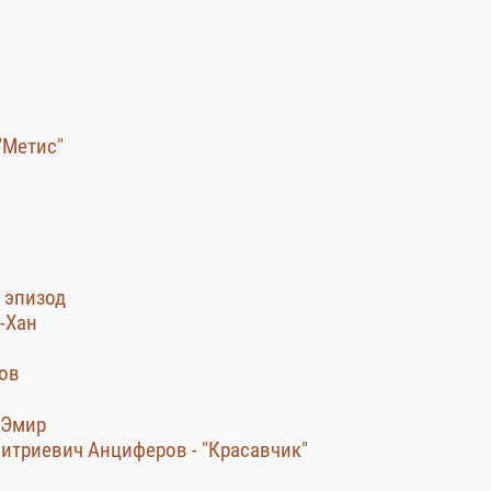
"Метис"
 эпизод
-Хан
ров
 Эмир
митриевич Анциферов - "Красавчик"