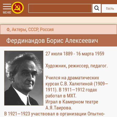
Гость
МЕНЮ
Ф
,
Актеры
,
СССР, Россия
Фердинандов Борис Алексеевич
27 июля 1889 - 16 марта 1959
Художник, режиссер, педагог.
Учился на драматических
курсах С.В. Халютиной (1909—
1911). В 1911—1912 годах
работал в МХТ.
Играл в Камерном театре
А.Я.Таирова.
В 1921—1923 участвовал в организации Опытно-