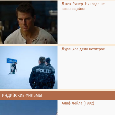
Джек Ричер: Никогда не
возвращайся
Дурацкое дело нехитрое
ИНДИЙСКИЕ ФИЛЬМЫ
Алиф Лейла (1992)