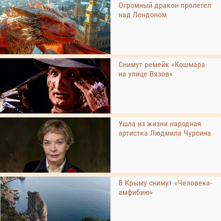
Огромный дракон пролетел
над Лондоном
Снимут ремейк «Кошмара
на улице Вязов»
Ушла из жизни народная
артистка Людмила Чурсина
В Крыму снимут «Человека-
амфибию»