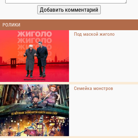
РОЛИКИ
Под маской жиголо
Семейка монстров