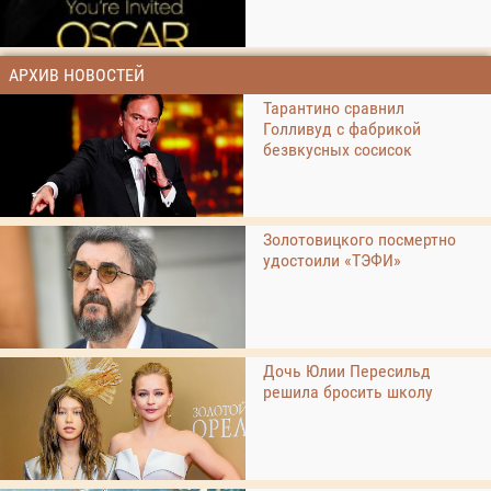
АРХИВ НОВОСТЕЙ
Тарантино сравнил
Голливуд с фабрикой
безвкусных сосисок
Золотовицкого посмертно
удостоили «ТЭФИ»
Дочь Юлии Пересильд
решила бросить школу