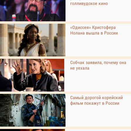
голливудское кино
«Одиссея» Кристофера
Нолана вышла в России
Собчак заявила, почему она
не уехала
Самый дорогой корейский
фильм покажут в России