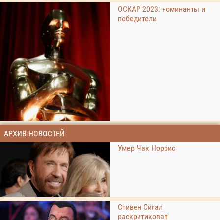
ОСКАР 2023: номинанты и
победители
АРХИВ НОВОСТЕЙ
Умер Чак Норрис
Стивен Сигал
раскритиковал