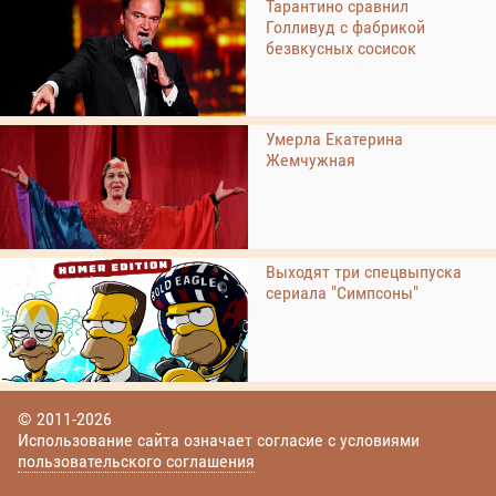
Тарантино сравнил
Голливуд с фабрикой
безвкусных сосисок
Умерла Екатерина
Жемчужная
Выходят три спецвыпуска
сериала "Симпсоны"
© 2011-2026
Использование сайта означает согласие с условиями
пользовательского соглашения