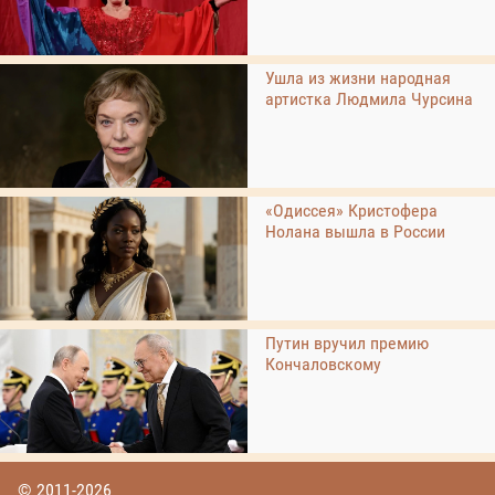
Ушла из жизни народная
артистка Людмила Чурсина
«Одиссея» Кристофера
Нолана вышла в России
Путин вручил премию
Кончаловскому
© 2011-2026