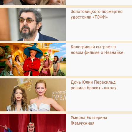
Золотовицкого посмертно
удостоили «ТЭФИ»
Кологривый сыграет в
новом фильме о Незнайке
Дочь Юлии Пересильд
решила бросить школу
Умерла Екатерина
Жемчужная