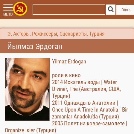
Гость
МЕНЮ
Э
,
Актеры
,
Режиссеры
,
Сценаристы
,
Турция
Йылмаз Эрдоган
Yilmaz Erdogan
роли в кино
2014 Искатель воды | Water
Diviner, The (Австралия, США,
Турция)
2011 Однажды в Анатолии |
Once Upon A Time In Anatolia | Bir
zamanlar Anadolu'da (Турция)
2005 Полет на ковре-самолете |
Organize isler (Турция)