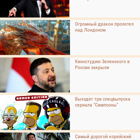
Огромный дракон пролетел
над Лондоном
Киностудию Зеленского в
России закрыли
Выходят три спецвыпуска
сериала "Симпсоны"
Самый дорогой корейский