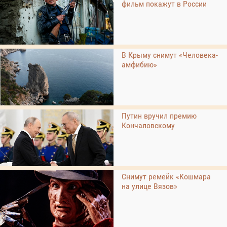
фильм покажут в России
В Крыму снимут «Человека-
амфибию»
Путин вручил премию
Кончаловскому
Снимут ремейк «Кошмара
на улице Вязов»