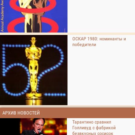
ОСКАР 1980: номинанты и
победители
АРХИВ НОВОСТЕЙ
Тарантино сравнил
Голливуд с фабрикой
безвкусных сосисок