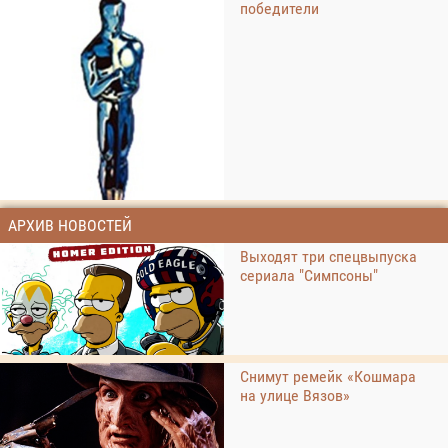
победители
АРХИВ НОВОСТЕЙ
Выходят три спецвыпуска
сериала "Симпсоны"
Снимут ремейк «Кошмара
на улице Вязов»