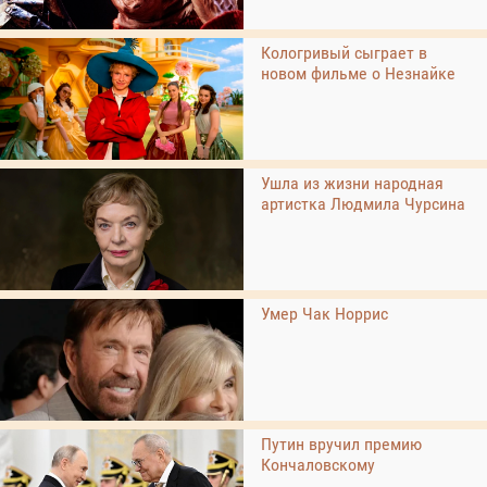
Кологривый сыграет в
новом фильме о Незнайке
Ушла из жизни народная
артистка Людмила Чурсина
Умер Чак Норрис
Путин вручил премию
Кончаловскому