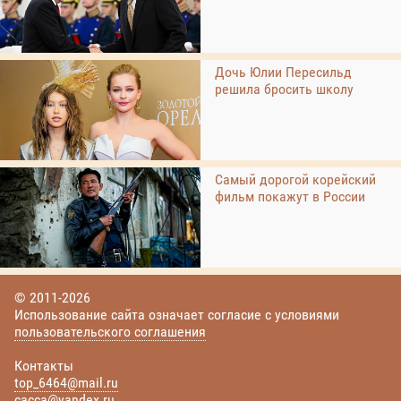
Дочь Юлии Пересильд
решила бросить школу
Самый дорогой корейский
фильм покажут в России
© 2011-2026
Использование сайта означает согласие с условиями
пользовательского соглашения
Контакты
top_6464@mail.ru
cacca@yandex.ru