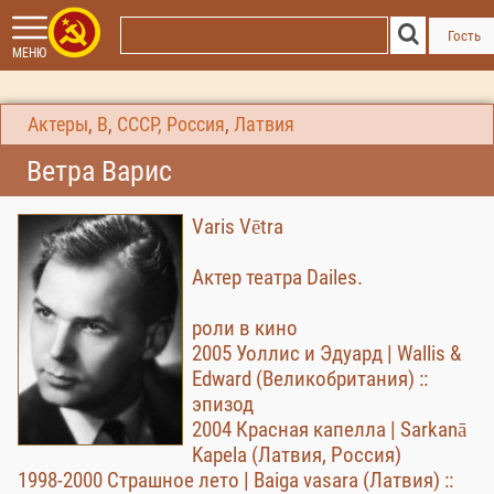
Гость
МЕНЮ
Актеры
,
В
,
СССР, Россия
,
Латвия
Ветра Варис
Varis Vētra
Актер театра Dailes.
роли в кино
2005 Уоллис и Эдуард | Wallis &
Edward (Великобритания) ::
эпизод
2004 Красная капелла | Sarkanā
Kapela (Латвия, Россия)
1998-2000 Страшное лето | Baiga vasara (Латвия) ::