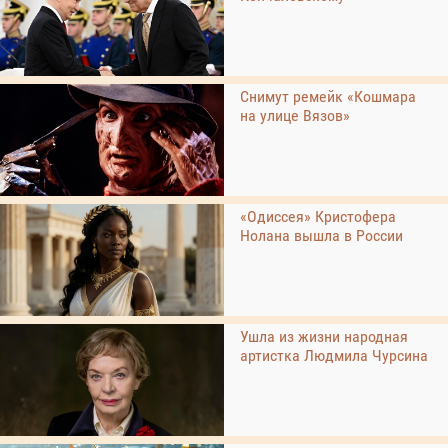
Снимут ремейк «Кошмара
на улице Вязов»
«Одиссея» Кристофера
Нолана вышла в России
Ушла из жизни народная
артистка Людмила Чурсина