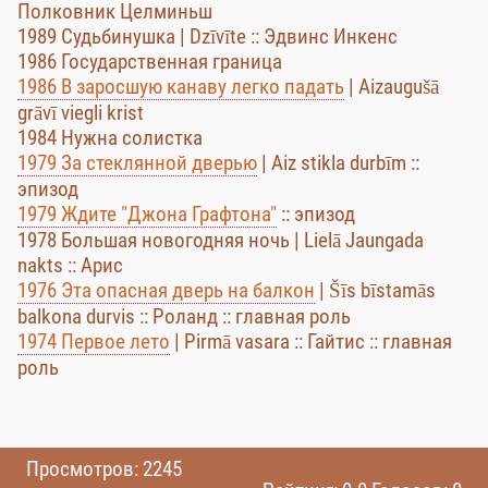
Полковник Целминьш
1989 Судьбинушка | Dzīvīte :: Эдвинс Инкенс
1986 Государственная граница
1986 В заросшую канаву легко падать
| Aizaugušā
grāvī viegli krist
1984 Нужна солистка
1979 За стеклянной дверью
| Aiz stikla durbīm ::
эпизод
1979 Ждите "Джона Графтона"
:: эпизод
1978 Большая новогодняя ночь | Lielā Jaungada
nakts :: Арис
1976 Эта опасная дверь на балкон
| Šīs bīstamās
balkona durvis :: Роланд :: главная роль
1974 Первое лето
| Pirmā vasara :: Гайтис :: главная
роль
Просмотров: 2245