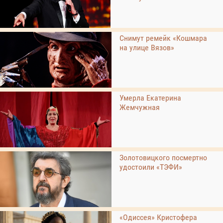
Снимут ремейк «Кошмара
на улице Вязов»
Умерла Екатерина
Жемчужная
Золотовицкого посмертно
удостоили «ТЭФИ»
«Одиссея» Кристофера