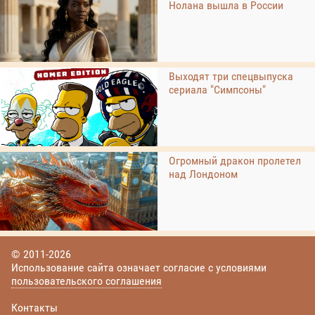
Нолана вышла в России
Выходят три спецвыпуска
сериала "Симпсоны"
Огромный дракон пролетел
над Лондоном
© 2011-2026
Использование сайта означает согласие с условиями
пользовательского соглашения
Контакты