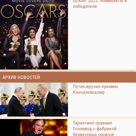
ОСКАР 2022: номинанты и
победители
АРХИВ НОВОСТЕЙ
Путин вручил премию
Кончаловскому
Тарантино сравнил
Голливуд с фабрикой
безвкусных сосисок