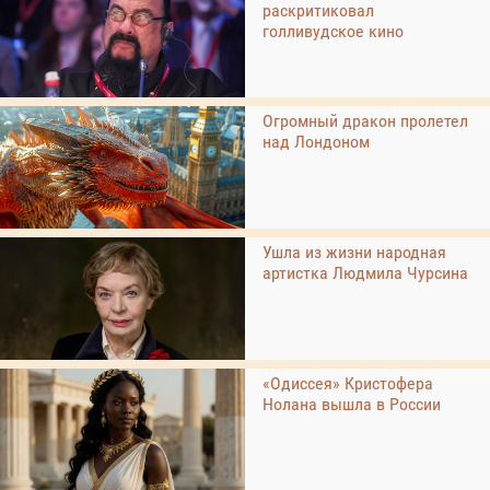
раскритиковал
голливудское кино
Огромный дракон пролетел
над Лондоном
Ушла из жизни народная
артистка Людмила Чурсина
«Одиссея» Кристофера
Нолана вышла в России