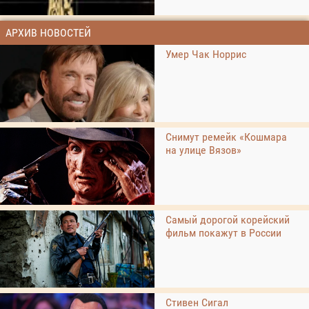
АРХИВ НОВОСТЕЙ
Умер Чак Норрис
Снимут ремейк «Кошмара
на улице Вязов»
Самый дорогой корейский
фильм покажут в России
Стивен Сигал