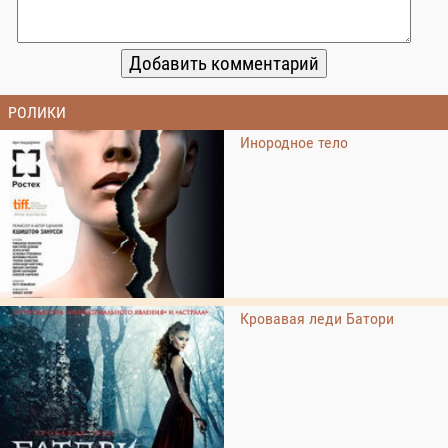
РОЛИКИ
Инородное тело
Кровавая леди Батори