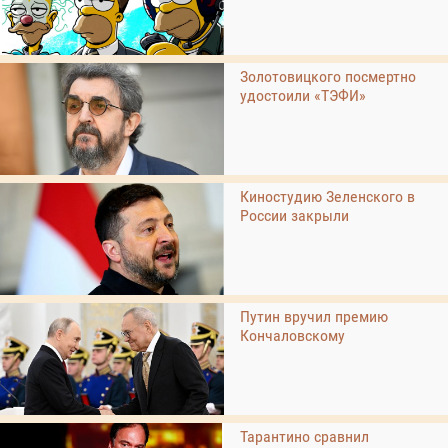
Золотовицкого посмертно
удостоили «ТЭФИ»
Киностудию Зеленского в
России закрыли
Путин вручил премию
Кончаловскому
Тарантино сравнил