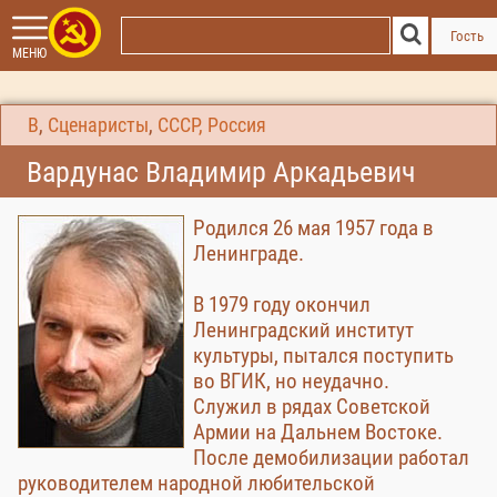
Гость
МЕНЮ
В
,
Сценаристы
,
СССР, Россия
Вардунас Владимир Аркадьевич
Родился 26 мая 1957 года в
Ленинграде.
В 1979 году окончил
Ленинградский институт
культуры, пытался поступить
во ВГИК, но неудачно.
Служил в рядах Советской
Армии на Дальнем Востоке.
После демобилизации работал
руководителем народной любительской