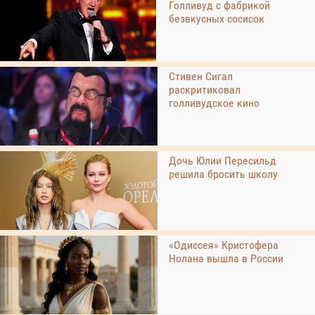
Голливуд с фабрикой
безвкусных сосисок
Стивен Сигал
раскритиковал
голливудское кино
Дочь Юлии Пересильд
решила бросить школу
«Одиссея» Кристофера
Нолана вышла в России