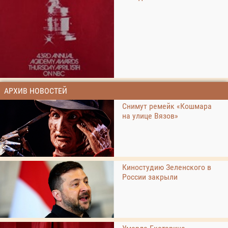
АРХИВ НОВОСТЕЙ
Снимут ремейк «Кошмара
на улице Вязов»
Киностудию Зеленского в
России закрыли