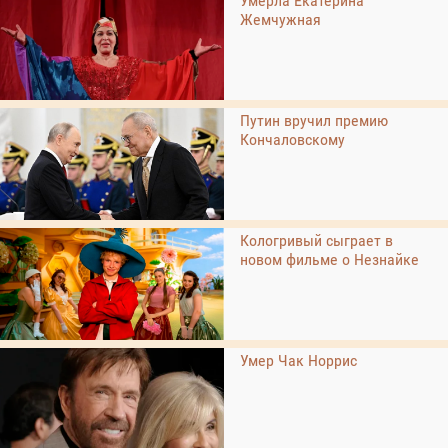
Умерла Екатерина
Жемчужная
Путин вручил премию
Кончаловскому
Кологривый сыграет в
новом фильме о Незнайке
Умер Чак Норрис