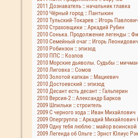
2011 Дознаватель :: начальник главка
2010 Чёрный город :: Пантыкин
2010 Тульский-Токарев :: Игорь Павлови
2010 Страховщики :: Аркадий Рубин
2010 Сонька. Продолжение легенды :: 
2010 Семейный очаг :: Игорь Леонидови
2010 Робинзон :: эпизод
2010 ППС :: Козлов
2010 Морские дьяволы. Судьбы :: мичм
2010 Лиговка :: Сомов
2010 Золотой капкан :: Мациевич
2010 Достоевский :: эпизод
2010 Десант есть десант :: Гальперин
2010 Версия-2 :: Александр Барков
2009 Шпильки :: строитель
2009 С черного хода :: Иван Михайлович
2009 Опергруппа :: Аркадий Михайлович
2009 Одну тебя люблю :: майор воинской
2009 Легенда об Ольге :: Эрнст Юлиус Рэ