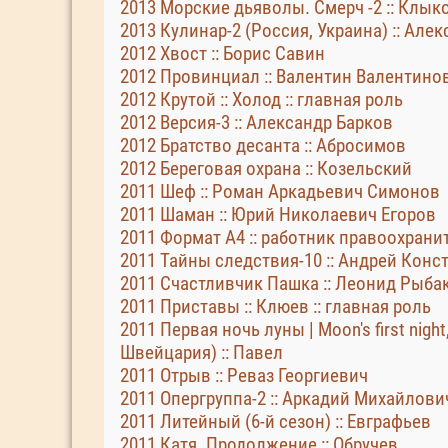
2013 Морские дьяволы. Смерч -2 :: Клык
2013 Кулинар-2 (Россия, Украина) :: Ал
2012 Хвост :: Борис Савин
2012 Провинциал :: Валентин Валентино
2012 Крутой :: Холод :: главная роль
2012 Версия-3 :: Александр Барков
2012 Братство десанта :: Абросимов
2012 Береговая охрана :: Козельский
2011 Шеф :: Роман Аркадьевич Симонов
2011 Шаман :: Юрий Николаевич Егоров
2011 Формат А4 :: работник правоохран
2011 Тайны следствия-10 :: Андрей Кон
2011 Счастливчик Пашка :: Леонид Рыба
2011 Приставы :: Клюев :: главная роль
2011 Первая ночь луны | Moon's first night
Швейцария) :: Павел
2011 Отрыв :: Реваз Георгиевич
2011 Опергруппа-2 :: Аркадий Михайлов
2011 Литейный (6-й сезон) :: Евграфьев
2011 Катя. Продолжение :: Обручев