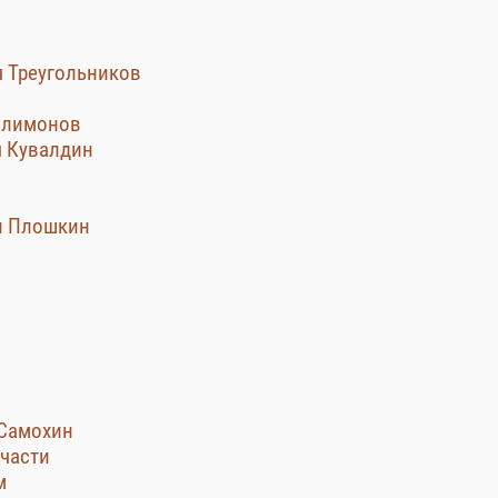
ч Треугольников
Филимонов
ч Кувалдин
ан Плошкин
 Самохин
 части
м