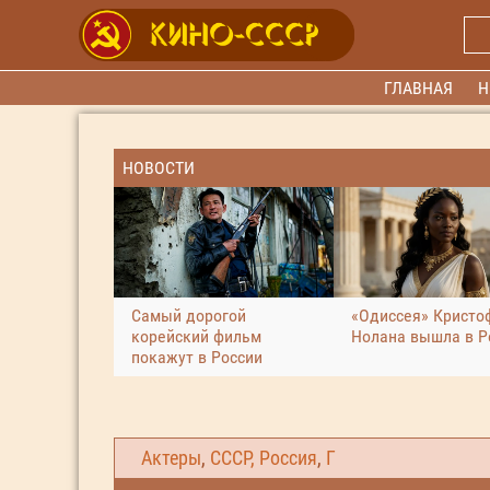
ГЛАВНАЯ
Н
НОВОСТИ
Самый дорогой
«Одиссея» Кристо
корейский фильм
Нолана вышла в Р
покажут в России
Актеры
,
СССР, Россия
,
Г