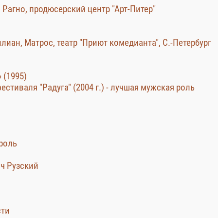
– Рагно, продюсерский центр "Арт-Питер"
илиан, Матрос, театр "Приют комедианта", С.-Петербург
 (1995)
стиваля "Радуга" (2004 г.) - лучшая мужская роль
 роль
ич Рузский
сти