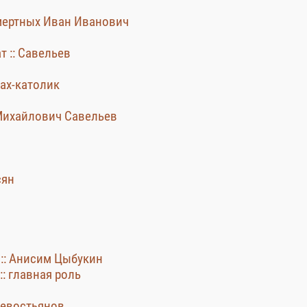
ссмертных Иван Иванович
т :: Савельев
нах-католик
 Михайлович Савельев
сян
 :: Анисим Цыбукин
:: главная роль
Севостьянов