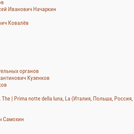
ов
ексей Иванович Начаркин
вич Ковалёв
ительных органов
стантинович Кузенков
ков
, The | Prima notte della luna, La (Италия, Польша, Россия,
ич Самохин