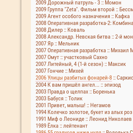
2009 Дорожный патруль - 3 :: Момон
2009 Группа "Zeta". Фильм второй :: Бе
2009 Агент особого назначения :: Кафка
2008 Оперативная разработка-2: Комбина
2008 Дилер :: Коваль
2008 Александр. Невская битва :: 2-й мо
2007 Яр :: Мельник
2007 Оперативная разработка :: Михаил
2007 Омут :: участковый Сахно
2007 Литейный, 4 (1-й сезон) :: Максик
2007 Гончие :: Михей
2006 Улицы разбитых фонарей-8
:: Сарки
2004 К вам пришёл ангел... :: эпизод
2003 Правда о щелпах :: Боренька
2003 Бабуся :: Толик
2001 Привет, малыш! :: Негамов
1994 Колечко золотое, букет из алых роз
1991 Миф о Леониде :: Леонид Николаев 
1989 Ёлка :: лейтенант
1986 55 градусов ниже нуля
:: Володька 