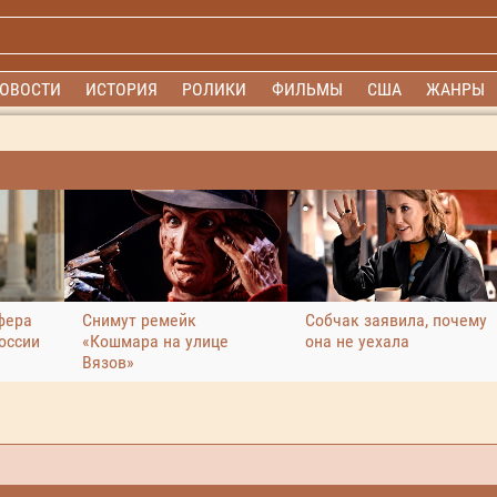
ОВОСТИ
ИСТОРИЯ
РОЛИКИ
ФИЛЬМЫ
США
ЖАНРЫ
фера
Снимут ремейк
Собчак заявила, почему
оссии
«Кошмара на улице
она не уехала
Вязов»