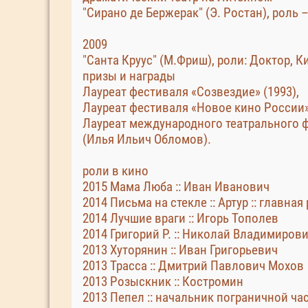
"Сирано де Бержерак" (Э. Ростан), роль 
2009
"Санта Круус" (М.Фриш), роли: Доктор, К
призы и награды
Лауреат фестиваля «Созвездие» (1993),
Лауреат фестиваля «Новое кино России»
Лауреат международного театрального фе
(Илья Ильич Обломов).
роли в кино
2015 Мама Люба :: Иван Иванович
2014 Письма на стекле :: Артур :: главная
2014 Лучшие враги :: Игорь Тополев
2014 Григорий Р. :: Николай Владимиров
2013 Хуторянин :: Иван Григорьевич
2013 Трасса :: Дмитрий Павлович Мохов
2013 Розыскник :: Костромин
2013 Пепел :: начальник пограничной ча