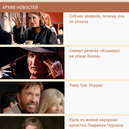
АРХИВ НОВОСТЕЙ
Собчак заявила, почему она
не уехала
Снимут ремейк «Кошмара
на улице Вязов»
Умер Чак Норрис
Ушла из жизни народная
артистка Людмила Чурсина