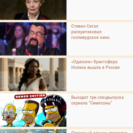
Стивен Сигал
раскритиковал
голливудское кино
«Одиссея» Кристофера
Нолана вышла в России
Выходят три спецвыпуска
сериала "Симпсоны"
Огромный дракон пролетел