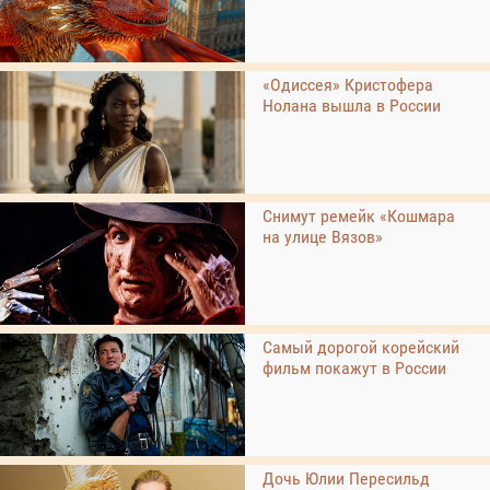
«Одиссея» Кристофера
Нолана вышла в России
Снимут ремейк «Кошмара
на улице Вязов»
Самый дорогой корейский
фильм покажут в России
Дочь Юлии Пересильд