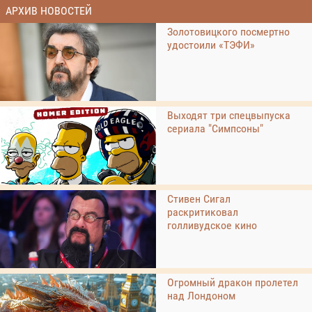
АРХИВ НОВОСТЕЙ
Золотовицкого посмертно
удостоили «ТЭФИ»
Выходят три спецвыпуска
сериала "Симпсоны"
Стивен Сигал
раскритиковал
голливудское кино
Огромный дракон пролетел
над Лондоном