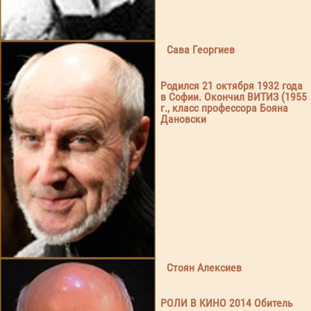
Сава Георгиев
Родился 21 октября 1932 года
в Софии. Окончил ВИТИЗ (1955
г., класс профессора Бояна
Дановски
Стоян Алексиев
РОЛИ В КИНО 2014 Обитель