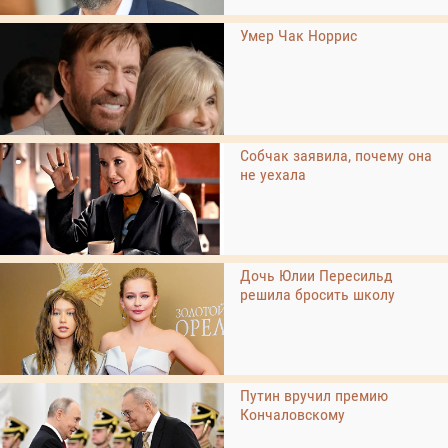
Умер Чак Норрис
Собчак заявила, почему она
не уехала
Дочь Юлии Пересильд
решила бросить школу
Путин вручил премию
Кончаловскому