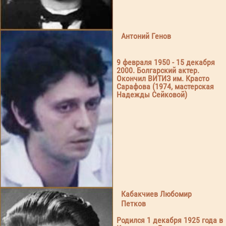
Антоний Генов
9 февраля 1950 - 15 декабря
2000. Болгарский актер.
Окончил ВИТИЗ им. Красто
Сарафова (1974, мастерская
Надежды Сейковой)
Кабакчиев Любомир
Петков
Родился 1 декабря 1925 года в