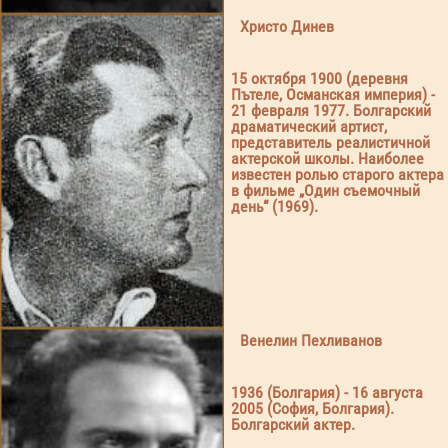
Христо Динев
15 октября 1900 (деревня
Пътеле, Османская империя) -
21 февраля 1977. Болгарский
драматический артист,
представитель реалистичной
актерской школы. Наиболее
известен ролью старого актера
в фильме „Один съемочный
день“ (1969).
Венелин Пехливанов
1936 (Болгария) - 16 августа
2005 (София, Болгария).
Болгарский актер.