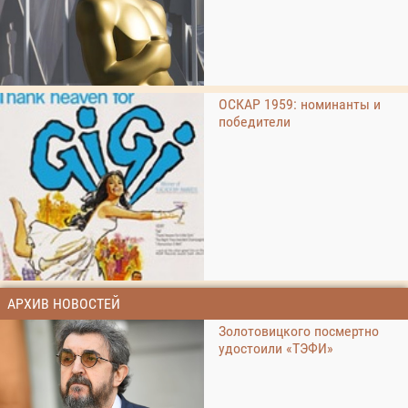
ОСКАР 1959: номинанты и
победители
АРХИВ НОВОСТЕЙ
Золотовицкого посмертно
удостоили «ТЭФИ»