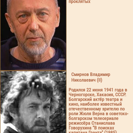
проклятых
Смирнов Владимир
Николаевич (II)
Родился 22 июня 1941 года в
Черногорске, Хакасия, СССР.
Болгарский актёр театра и
кино, наиболее известный
отечественному зрителю по
роли Жюля Верна в советско-
болгарском телесериале
режиссёра Станислава
Говорухина "В поисках
капитана Гранта" (1985).