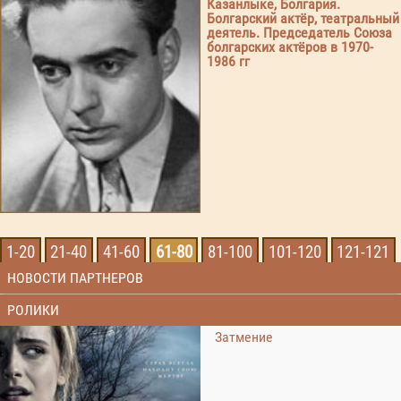
Казанлыке, Болгария.
Болгарский актёр, театральный
деятель. Председатель Союза
болгарских актёров в 1970-
1986 гг
1-20
21-40
41-60
61-80
81-100
101-120
121-121
НОВОСТИ ПАРТНЕРОВ
РОЛИКИ
Затмение