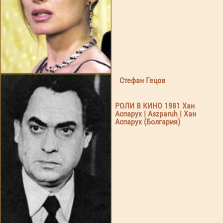
Стефан Гецов
РОЛИ В КИНО 1981 Хан
Аспарух | Aszparuh | Хан
Аспарух (Болгария)