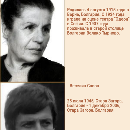
Родилась 4 августа 1915 года в
Варне, Болгария. С 1934 года
играла на сцене театра "Одеон"
в Софии. С 1937 года
проживала в старой столице
Болгарии Велико Тырново.
Веселин Савов
25 июля 1945, Стара Загора,
Болгария - 1 декабря 2006,
Стара Загора, Болгария