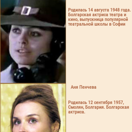
Родилась 14 августа 1948 года.
Болгарская актриса театра и
кино, выпускница популярной
театральной школы в Софии
Аня Пенчева
Родилась 12 сентября 1957,
Смолян, Болгария. Болгарская
актриса.