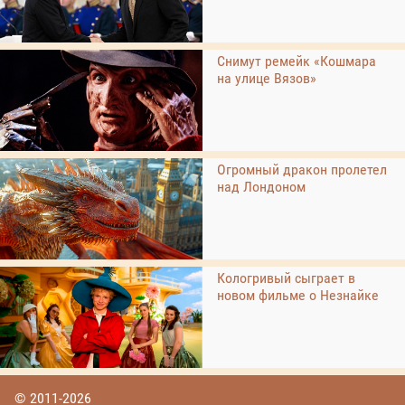
Снимут ремейк «Кошмара
на улице Вязов»
Огромный дракон пролетел
над Лондоном
Кологривый сыграет в
новом фильме о Незнайке
© 2011-2026