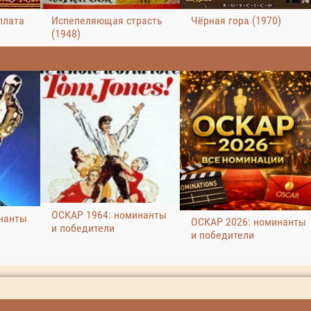
плата
Испепеляющая страсть
Чёрная гора (1970)
(1948)
ОСКАР 1964: номинанты
нанты
ОСКАР 2026: номинанты
и победители
и победители