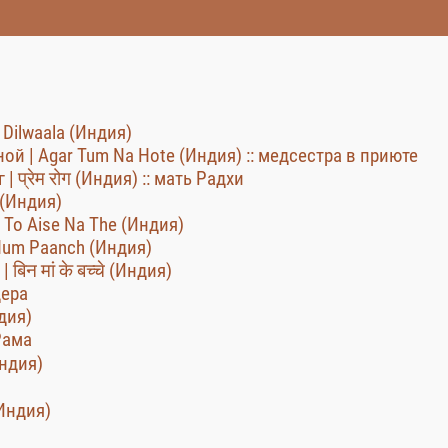
 Dilwaala (Индия)
ной | Agar Tum Na Hote (Индия) :: медсестра в приюте
 प्रेम रोग (Индия) :: мать Радхи
 (Индия)
 To Aise Na The (Индия)
Hum Paanch (Индия)
बिन मां के बच्चे (Индия)
дера
дия)
 Рама
Индия)
(Индия)