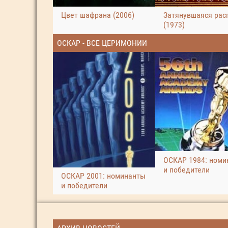
Цвет шафрана (2006)
Затянувшаяся рас
(1973)
ОСКАР - ВСЕ ЦЕРИМОНИИ
ОСКАР 1984: номи
и победители
ОСКАР 2001: номинанты
и победители