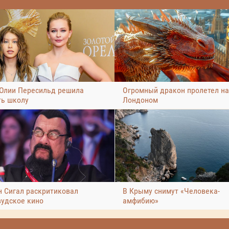
Юлии Пересильд решила
Огромный дракон пролетел н
ть школу
Лондоном
н Сигал раскритиковал
В Крыму снимут «Человека-
вудское кино
амфибию»