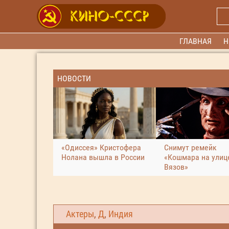
ГЛАВНАЯ
Н
НОВОСТИ
«Одиссея» Кристофера
Снимут ремейк
Нолана вышла в России
«Кошмара на улиц
Вязов»
Актеры
,
Д
,
Индия