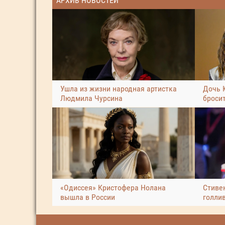
АРХИВ НОВОСТЕЙ
Ушла из жизни народная артистка
Дочь 
Людмила Чурсина
броси
«Одиссея» Кристофера Нолана
Стиве
вышла в России
голли