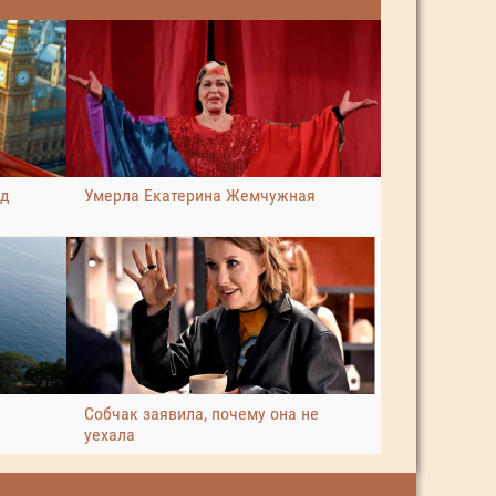
ад
Умерла Екатерина Жемчужная
Собчак заявила, почему она не
уехала