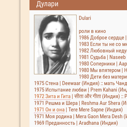
Дулари
Dulari
роли в кино
1986 Доброе сердце |
1983 Если ты не со м
1982 Любовный недуг |
1981 Судьба | Naseeb
1980 Соперники | Aap
1980 Мы впятером | 
1980 Дети без матери | 
1975 Стена | Deewaar (Индия) :: мать Чан
1975 Испытание любви | Prem Kahani (Ин
1972 Зита и Гита
| सीता और गीता (Индия) ::
1971 Решма и Шера | Reshma Aur Shera (
1971 Он и она
| Tere Mere Sapne (Индия)
1971 Моя родина | Mera Gaon Mera Desh 
1969 Преданность | Aradhana (Индия)