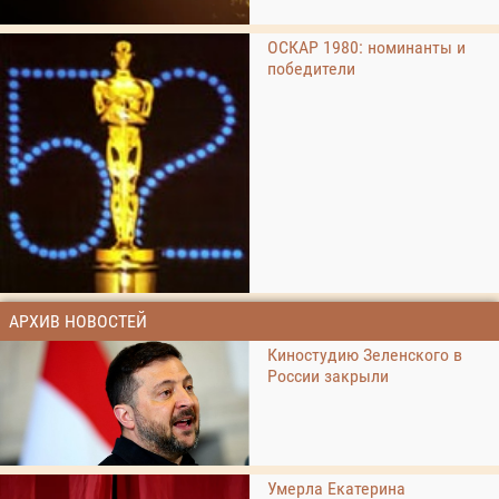
ОСКАР 1980: номинанты и
победители
АРХИВ НОВОСТЕЙ
Киностудию Зеленского в
России закрыли
Умерла Екатерина