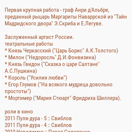
Первая крупная работа - граф Анри д'Альбре,
преданный рыцарь Маргариты Наваррской из "Тайн
Мадридского двора" Э.Скриба и Е.Легуве.
Заслуженный артист России.
театральные работы
* Князь Черкасский ("Царь Борис" А.К.Толстого)
* Милон ("Недоросль" Д.И.Фонвизина)
* Князь Гвидон ("Сказка о царе Салтане"
А.С.Пушкина)
* Король ("Усилия любви")
* Егор Глумов ("На всякого мудреца довольно
простоты")
* Мортимер ("Мария Стюарт" Фридриха Шиллера).
роли в кино
2011 Пуля-дура - 5 :: Свиблов
2011 Пуля-дура - 4 :: Свиблов
2010 Невидимки :: Павел Сидоренко