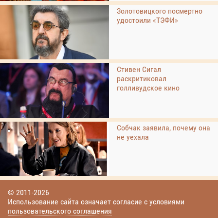
Золотовицкого посмертно
удостоили «ТЭФИ»
Стивен Сигал
раскритиковал
голливудское кино
Собчак заявила, почему она
не уехала
© 2011-2026
Использование сайта означает согласие с условиями
пользовательского соглашения