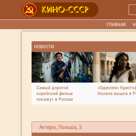
ГЛАВНАЯ
Н
НОВОСТИ
Самый дорогой
«Одиссея» Кристо
корейский фильм
Нолана вышла в Р
покажут в России
Актеры
,
Польша
,
З