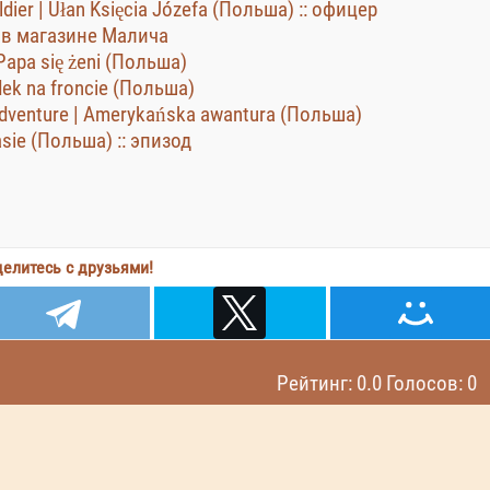
ldier | Ułan Księcia Józefa (Польша) :: офицер
ь в магазине Малича
 Papa się żeni (Польша)
dek na froncie (Польша)
dventure | Amerykańska awantura (Польша)
asie (Польша) :: эпизод
елитесь с друзьями!
Рейтинг: 0.0 Голосов: 0