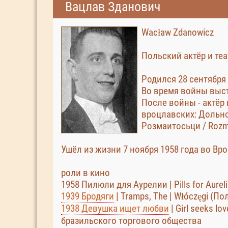
Вацлав Зданович
Wacław Zdanowicz
Польский актёр и те
Родился 28 сентября 
Во время войны выст
После войны - актёр 
вроцлавских: Дольнош
Розмаитосьци / Rozma
Ушёл из жизни 7 ноября 1958 года во Вр
роли в кино
1958 Пилюли для Аурелии | Pills for Aurelia
1939 Бродяги
| Tramps, The | Włóczęgi (По
1938 Девушка ищет любви
| Girl seeks lo
бразильского торгового общества