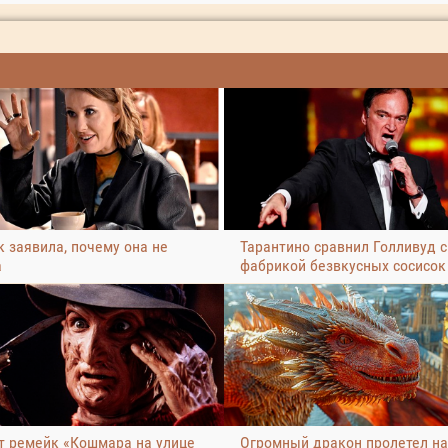
 заявила, почему она не
Тарантино сравнил Голливуд с
а
фабрикой безвкусных сосисок
т ремейк «Кошмара на улице
Огромный дракон пролетел н