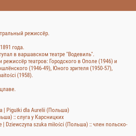
атральный режиссёр.
1891 года.
упал в варшавском театре "Водевиль".
и режиссёр театров: Городского в Ополе (1946) и
лёнского (1946-49), Юного зрителя (1950-57),
itości (1958).
оцлаве.
 | Pigułki dla Aurelii (Польша)
льша) :: слуга у Карсницких
ve | Dziewczyna szuka miłości (Польша) :: член польско-