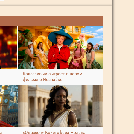
Кологривый сыграет в новом
фильме о Незнайке
ад
«Одиссея» Кристофера Нолана