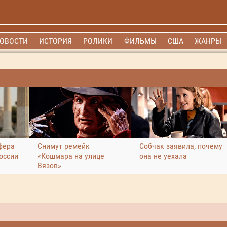
ОВОСТИ
ИСТОРИЯ
РОЛИКИ
ФИЛЬМЫ
США
ЖАНРЫ
фера
Снимут ремейк
Собчак заявила, почему
оссии
«Кошмара на улице
она не уехала
Вязов»