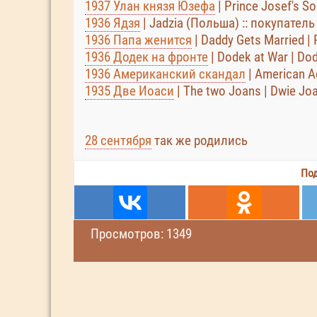
1937 Улан князя Юзефа
| Prince Josef's So
1936 Ядзя
| Jadzia (Польша) :: покупател
1936 Папа женится
| Daddy Gets Married |
1936 Додек на фронте
| Dodek at War | Do
1936 Американский скандал
| American A
1935 Две Иоаси
| The two Joans | Dwie Jo
28 сентября
так же родились
Под
Просмотров: 1349