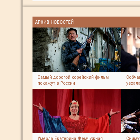
АРХИВ НОВОСТЕЙ
Самый дорогой корейский фильм
Собчак
покажут в России
уехал
Умерла Екатерина Жемчужная
Сниму