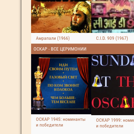
Амрапали (1966)
C.I.D. 909 (1967)
ОСКАР - ВСЕ ЦЕРИМОНИИ
ОСКАР 1945: номинанты
ОСКАР 1999: номи
и победители
и победители