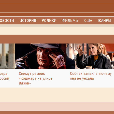
ОВОСТИ
ИСТОРИЯ
РОЛИКИ
ФИЛЬМЫ
США
ЖАНРЫ
фера
Снимут ремейк
Собчак заявила, почему
оссии
«Кошмара на улице
она не уехала
Вязов»