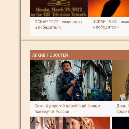
ОСКАР 1992: номи
ОСКАР 1977: номинанты
и победители
и победители
АРХИВ НОВОСТЕЙ
Самый дорогой корейский фильм
Дочь 
покажут в России
броси