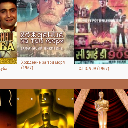
Хождение за три моря
(1957)
жуба
C.I.D. 909 (1967)