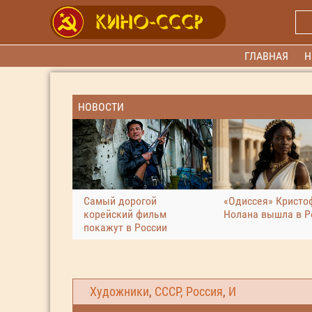
ГЛАВНАЯ
Н
НОВОСТИ
Самый дорогой
«Одиссея» Кристо
корейский фильм
Нолана вышла в Р
покажут в России
Художники
,
СССР, Россия
,
И