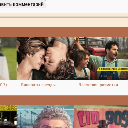
Виноваты звезды
Властелин разметки
017)