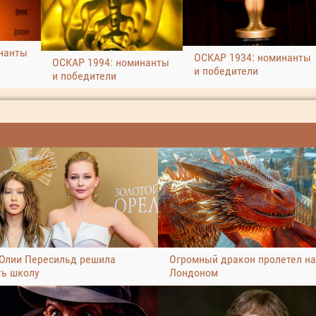
нанты
ОСКАР 1934: номинанты
ОСКАР 1994: номинанты
и победители
и победители
Юлии Пересильд решила
Огромный дракон пролетел н
ть школу
Лондоном