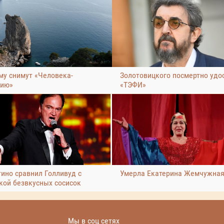
му снимут «Человека-
Золотовицкого посмертно удо
ию»
«ТЭФИ»
тино сравнил Голливуд с
Умерла Екатерина Жемчужна
кой безвкусных сосисок
Мы в соц сетях