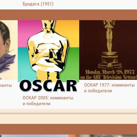
Бродяга (1951)
ОСКАР 1977: номинанты
нанты
и победители
ОСКАР 2005: номинанты
и победители