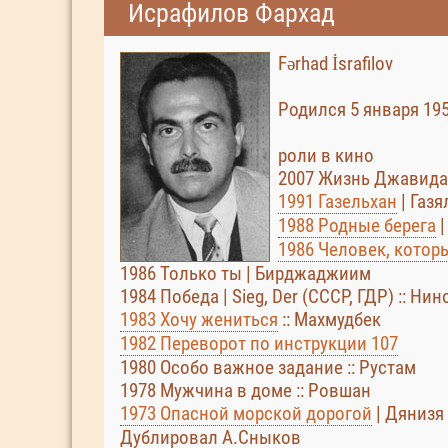
Исрафилов Фархад
Fərhad İsrafilov
Родился 5 января 195
роли в кино
2007 Жизнь Джавида
1991 Газельхан
| Газя
1988 Родные берега
|
1986 Человек, котор
1986 Только ты | Бирджаджиим
1984 Победа | Sieg, Der (СССР, ГДР) :: Ни
1983 Хочу жениться
:: Махмудбек
1982 Переворот по инструкции 107
1980 Особо важное задание :: Рустам
1978 Мужчина в доме :: Ровшан
1973 Опасной морской дорогой
| Дянизя
Дублировал А.Сныков