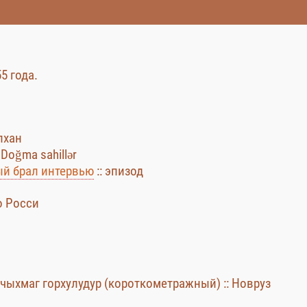
5 года.
лхан
 Doğma sahillər
ый брал интервью
:: эпизод
но Росси
 чыхмаг горхулудур (короткометражный) :: Новруз