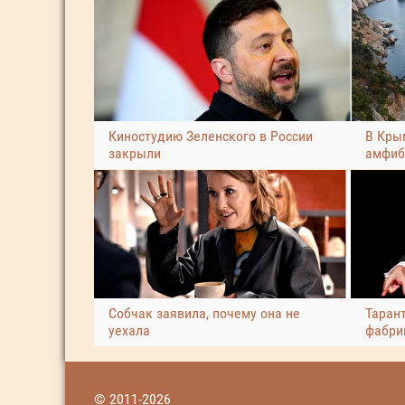
Киностудию Зеленского в России
В Кры
закрыли
амфиб
Собчак заявила, почему она не
Таран
уехала
фабри
© 2011-2026