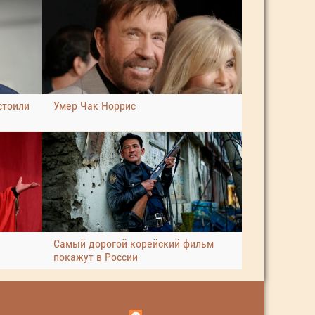
стоили
Умер Чак Норрис
я
Самый дорогой корейский фильм
покажут в России