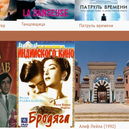
Танцовщица
тер
Патруль времени
Алиф Лейла (1992)