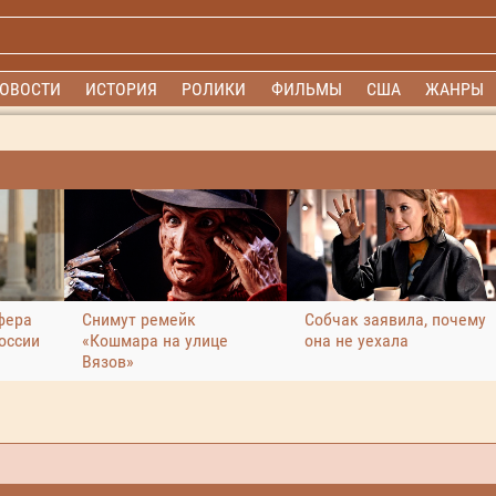
ОВОСТИ
ИСТОРИЯ
РОЛИКИ
ФИЛЬМЫ
США
ЖАНРЫ
фера
Снимут ремейк
Собчак заявила, почему
оссии
«Кошмара на улице
она не уехала
Вязов»