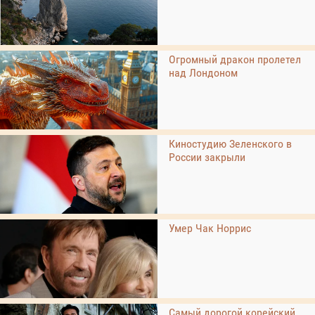
Огромный дракон пролетел
над Лондоном
Киностудию Зеленского в
России закрыли
Умер Чак Норрис
Самый дорогой корейский