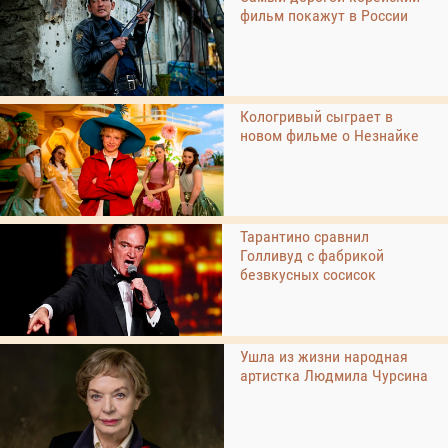
фильм покажут в России
Кологривый сыграет в
новом фильме о Незнайке
Тарантино сравнил
Голливуд с фабрикой
безвкусных сосисок
Ушла из жизни народная
артистка Людмила Чурсина