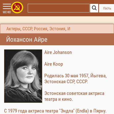
Гость
МЕНЮ
Актеры
,
СССР, Россия
,
Эстония
,
И
Йохансон Айре
Aire Johanson
Aire Koop
Родилась 30 мая 1957, Йыгева,
Эстонская ССР, СССР.
Эстонская советская актриса
театра и кино.
С 1979 года актриса театра "Эндла" (Endla) в Пярну.