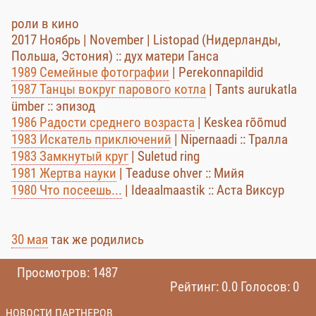
роли в кино
2017 Ноябрь | November | Listopad (Нидерланды,
Польша, Эстония) :: дух матери Ганса
1989 Семейные фотографии
| Perekonnapildid
1987 Танцы вокруг парового котла
| Tants aurukatla
ümber :: эпизод
1986 Радости среднего возраста
| Keskea rõõmud
1983 Искатель приключений
| Nipernaadi :: Тралла
1983 Замкнутый круг
| Suletud ring
1981 Жертва науки
| Teaduse ohver :: Мийя
1980 Что посеешь...
| Ideaalmaastik :: Аста Виксур
30 мая
так же родились
Просмотров: 1487
Рейтинг: 0.0 Голосов: 0
НОВОСТИ ПАРТНЕРОВ