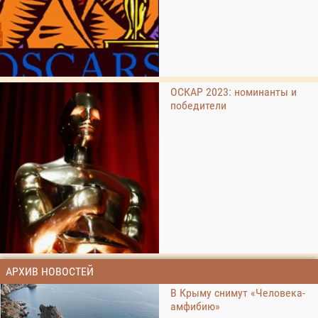
ОСКАР 2023: номинанты и
победители
АРХИВ НОВОСТЕЙ
В Крыму снимут «Человека-
амфибию»