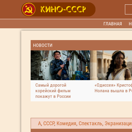
ГЛАВНАЯ
Н
НОВОСТИ
Самый дорогой
«Одиссея» Кристо
корейский фильм
Нолана вышла в Р
покажут в России
А
,
СССР
,
Комедия
,
Спектакль
,
Экранизаци