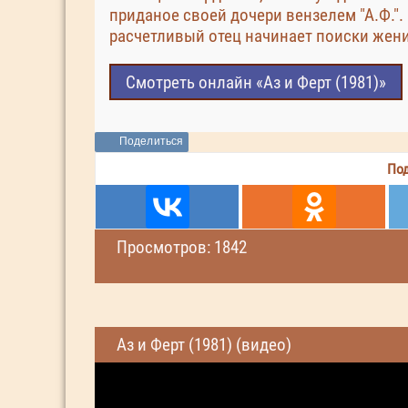
приданое своей дочери вензелем "А.Ф.".
расчетливый отец начинает поиски жени
Смотреть онлайн «Аз и Ферт (1981)»
Поделиться
Под
Просмотров: 1842
Аз и Ферт (1981) (видео)