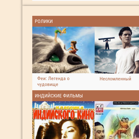
РОЛИКИ
Феи: Легенда о
Несломленный
чудовище
ИНДИЙСКИЕ ФИЛЬМЫ