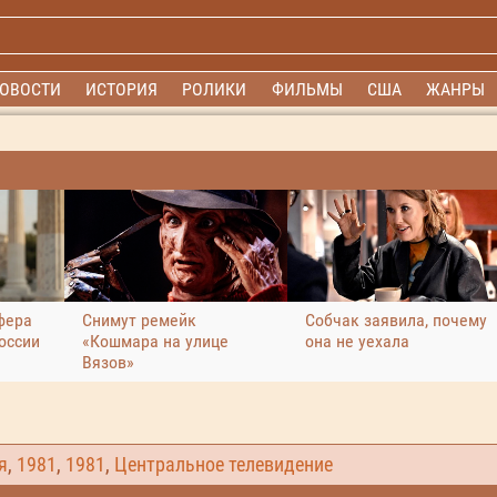
ОВОСТИ
ИСТОРИЯ
РОЛИКИ
ФИЛЬМЫ
США
ЖАНРЫ
фера
Снимут ремейк
Собчак заявила, почему
оссии
«Кошмара на улице
она не уехала
Вязов»
я
,
1981
,
1981
,
Центральное телевидение