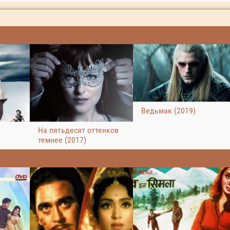
Ведьмак (2019)
На пятьдесят оттенков
темнее (2017)