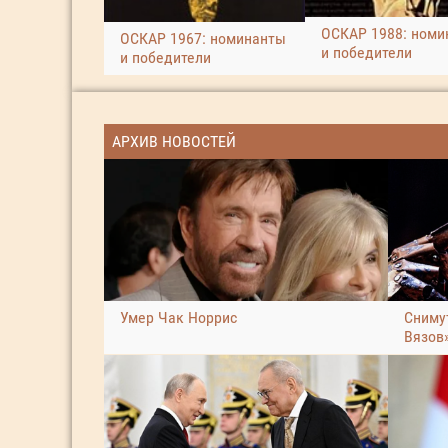
ОСКАР 1988: номи
ОСКАР 1967: номинанты
и победители
и победители
АРХИВ НОВОСТЕЙ
Умер Чак Норрис
Сниму
Вязов