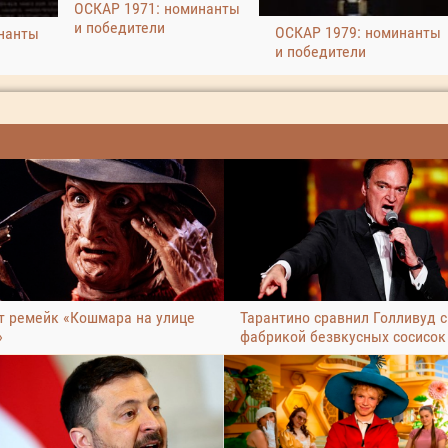
ОСКАР 1971: номинанты
и победители
ОСКАР 1979: номинанты
нанты
и победители
т ремейк «Кошмара на улице
Тарантино сравнил Голливуд с
»
фабрикой безвкусных сосисок