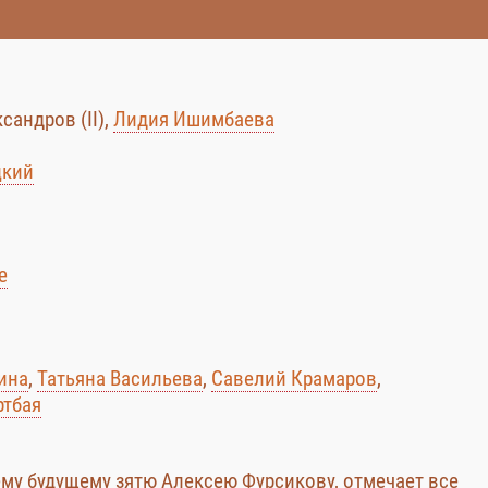
андров (II),
Лидия Ишимбаева
цкий
е
ина
,
Татьяна Васильева
,
Савелий Крамаров
,
ртбая
му будущему зятю Алексею Фурсикову, отмечает все