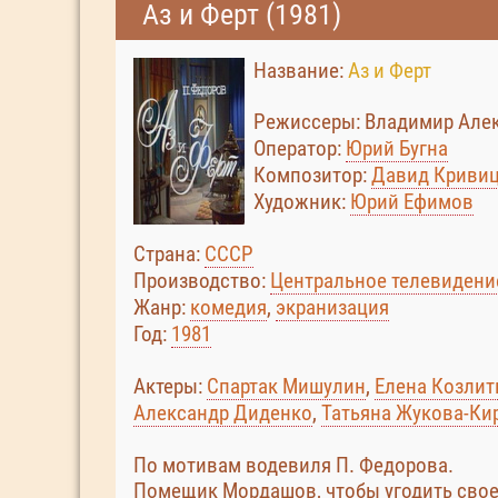
Аз и Ферт (1981)
Название:
Аз и Ферт
Режиссеры: Владимир Алекс
Оператор:
Юрий Бугна
Композитор:
Давид Криви
Художник:
Юрий Ефимов
Страна:
СССР
Производство:
Центральное телевидени
Жанр:
комедия
,
экранизация
Год:
1981
Актеры:
Спартак Мишулин
,
Елена Козлит
Александр Диденко
,
Татьяна Жукова-Ки
По мотивам водевиля П. Федорова.
Помещик Мордашов, чтобы угодить свое