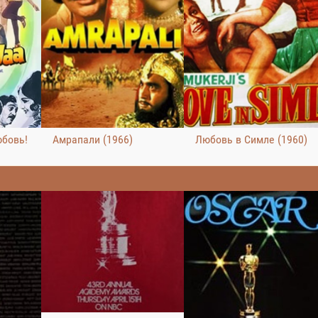
юбовь!
Амрапали (1966)
Любовь в Симле (1960)