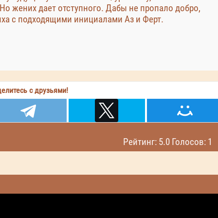
 Но жених дает отступного. Дабы не пропало добро,
ха с подходящими инициалами Аз и Ферт.
елитесь с друзьями!
Рейтинг: 5.0 Голосов: 1