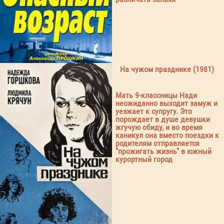
На чужом празднике (1981)
Мать 9-классницы Нади
неожиданно выходит замуж и
уезжает к супругу. Это
порождает в душе девушки
жгучую обиду, и во время
каникул она вместо поездки к
родителям отправляется
"прожигать жизнь" в южный
курортный город