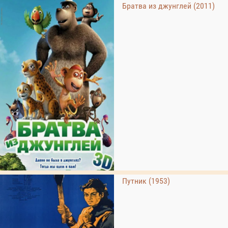
Братва из джунглей (2011)
Путник (1953)