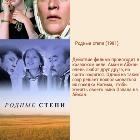
Родные степи (1981)
Действие фильма происходит в
казахском селе. Аман и Айжан
очень любят друг друга, но
часто ссорятся. Одной из таких
ссор решает воспользоваться
их соседка Нагима, чтобы
женить своего сына Оспана на
Айжан.