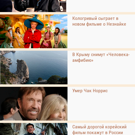
Кологривый сыграет в
новом фильме о Незнайке
В Крыму снимут «Человека-
амфибию»
Умер Чак Норрис
Самый дорогой корейский
фильм покажут в России