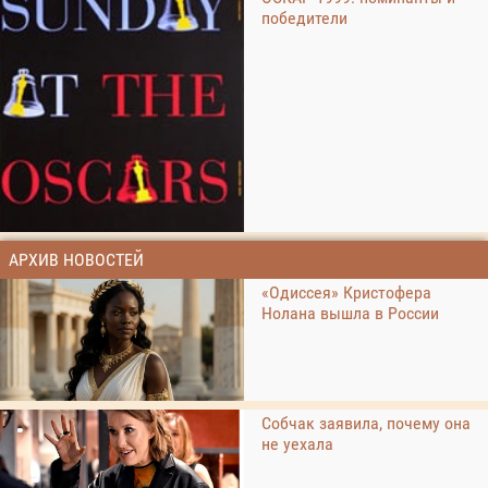
победители
АРХИВ НОВОСТЕЙ
«Одиссея» Кристофера
Нолана вышла в России
Собчак заявила, почему она
не уехала