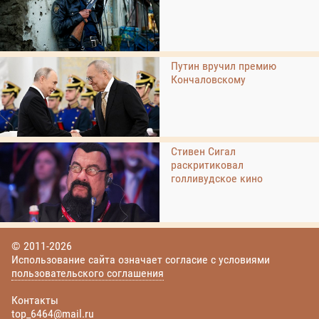
Путин вручил премию
Кончаловскому
Стивен Сигал
раскритиковал
голливудское кино
© 2011-2026
Использование сайта означает согласие с условиями
пользовательского соглашения
Контакты
top_6464@mail.ru