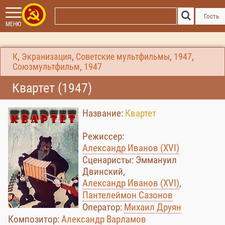
Гость
МЕНЮ
К
,
Экранизация
,
Советские мультфильмы
,
1947
,
Союзмультфильм
,
1947
Квартет (1947)
Название:
Квартет
Режиссер:
Александр Иванов (XVI)
Сценаристы: Эммануил
Двинский,
Александр Иванов (XVI)
,
Пантелеймон Сазонов
Оператор:
Михаил Друян
Композитор:
Александр Варламов