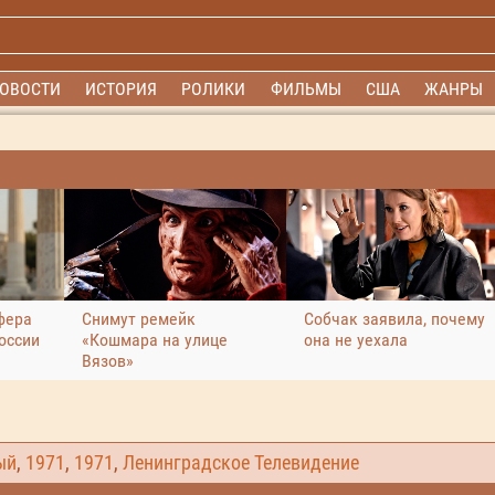
ОВОСТИ
ИСТОРИЯ
РОЛИКИ
ФИЛЬМЫ
США
ЖАНРЫ
фера
Снимут ремейк
Собчак заявила, почему
оссии
«Кошмара на улице
она не уехала
Вязов»
ый
,
1971
,
1971
,
Ленинградское Телевидение