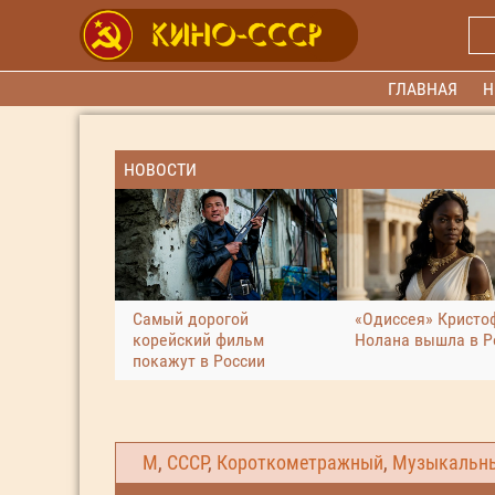
ГЛАВНАЯ
Н
НОВОСТИ
Самый дорогой
«Одиссея» Кристо
корейский фильм
Нолана вышла в Р
покажут в России
М
,
СССР
,
Короткометражный
,
Музыкальн