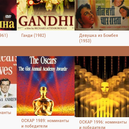
961)
Ганди (1982)
Девушка из Бомбея
(1953)
нанты
ОСКАР 1989: номинанты
ОСКАР 1996: номинанты
и победители
и победители