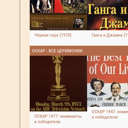
Чёрная гора (1970)
Ганга и Джамна (1
ОСКАР - ВСЕ ЦЕРИМОНИИ
ОСКАР 1947: номи
ОСКАР 1977: номинанты
и победители
и победители