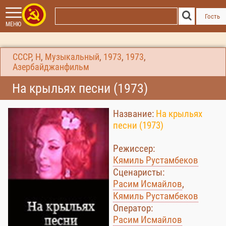
Гость
МЕНЮ
СССР
,
Н
,
Музыкальный
,
1973
,
1973
,
Азербайджанфильм
На крыльях песни (1973)
Название:
На крыльях
песни (1973)
Режиссер:
Кямиль Рустамбеков
Сценаристы:
Расим Исмайлов
,
Кямиль Рустамбеков
Оператор:
Расим Исмайлов