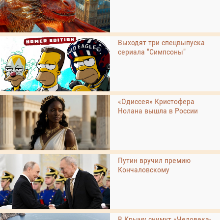
Выходят три спецвыпуска
сериала "Симпсоны"
«Одиссея» Кристофера
Нолана вышла в России
Путин вручил премию
Кончаловскому
В Крыму снимут «Человека-