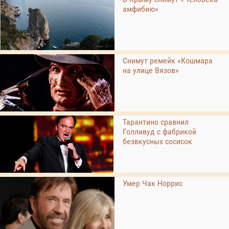
амфибию»
Снимут ремейк «Кошмара
на улице Вязов»
Тарантино сравнил
Голливуд с фабрикой
безвкусных сосисок
Умер Чак Норрис