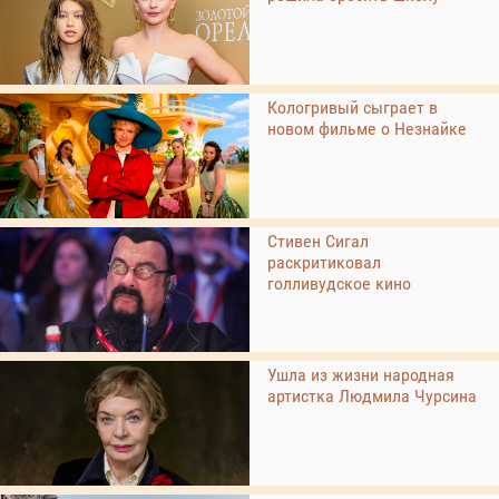
Кологривый сыграет в
новом фильме о Незнайке
Стивен Сигал
раскритиковал
голливудское кино
Ушла из жизни народная
артистка Людмила Чурсина