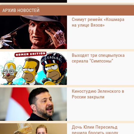
АРХИВ НОВОСТЕЙ
Снимут ремейк «Кошмара
на улице Вязов»
Выходят три спецвыпуска
сериала "Симпсоны"
Киностудию Зеленского в
России закрыли
Дочь Юлии Пересильд
решила бросить школу