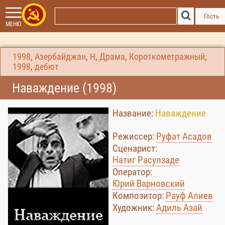
Гость
МЕНЮ
1998
,
Азербайджан
,
Н
,
Драма
,
Короткометражный
,
1998
,
дебют
Наваждение (1998)
Название:
Наваждение
Режиссер:
Руфат Асадов
Сценарист:
Натиг Расулзаде
Оператор:
Юрий Варновский
Композитор:
Рауф Алиев
Художник:
Адиль Азай