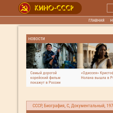
ГЛАВНАЯ
Н
НОВОСТИ
Самый дорогой
«Одиссея» Кристо
корейский фильм
Нолана вышла в Р
покажут в России
СССР
,
Биография
,
С
,
Документальный
,
19