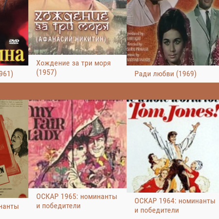
Хождение за три моря
(1957)
961)
Ради любви (1969)
ОСКАР 1965: номинанты
ОСКАР 1964: номинанты
и победители
нанты
и победители