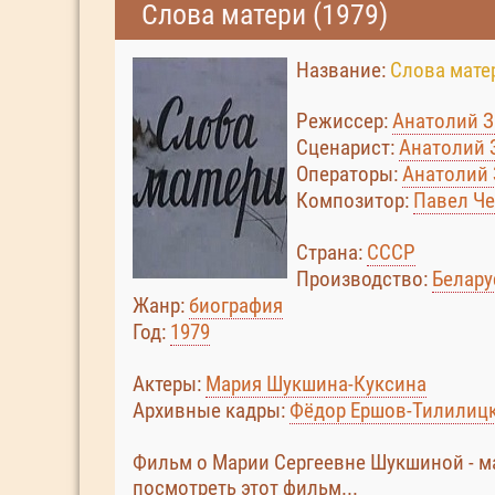
Слова матери (1979)
Название:
Слова мате
Режиссер:
Анатолий 
Сценарист:
Анатолий 
Операторы:
Анатолий
Композитор:
Павел Ч
Страна:
СССР
Производство:
Белар
Жанр:
биография
Год:
1979
Актеры:
Мария Шукшина-Куксина
Архивные кадры:
Фёдор Ершов-Тилилиц
Фильм о Марии Сергеевне Шукшиной - ма
посмотреть этот фильм...