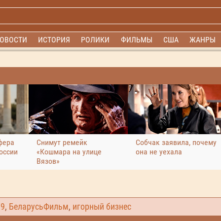
ОВОСТИ
ИСТОРИЯ
РОЛИКИ
ФИЛЬМЫ
США
ЖАНРЫ
фера
Снимут ремейк
Собчак заявила, почему
оссии
«Кошмара на улице
она не уехала
Вязов»
79
,
БеларусьФильм
,
игорный бизнес