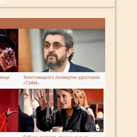
улице
Золотовицкого посмертно удостоили
«ТЭФИ»