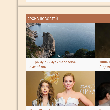
АРХИВ НОВОСТЕЙ
В Крыму снимут «Человека-
Ушла 
амфибию»
Людми