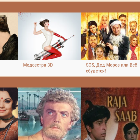
Медсестра 3D
SOS, Дед Мороз или Всё
сбудется!