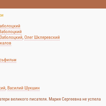
ри
Заболоцкий
Заболоцкий
 Заболоцкий
,
Олег Шкляревский
екалов
усьфильм
кий
,
Василий Шукшин
тери великого писателя. Мария Сергеевна не успела